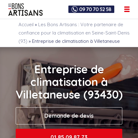
09 70 70 52 58
Accueil
»
Les Bons Artisans : Votre partenaire de
confiance pour la climatisation en Seine-Saint-Denis
(93)
»
Entreprise de climatisation à Villetaneuse
Entreprise de
climatisation à
Villetaneuse (93430)
Demande de devis
01 85 09 87 73