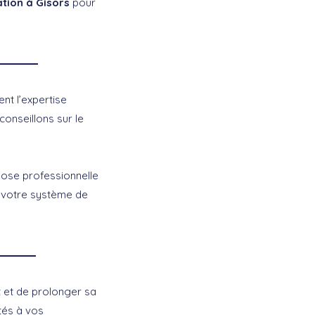
ation à Gisors
pour
nt l’expertise
onseillons sur le
 pose professionnelle
e votre système de
t et de prolonger sa
tés à vos