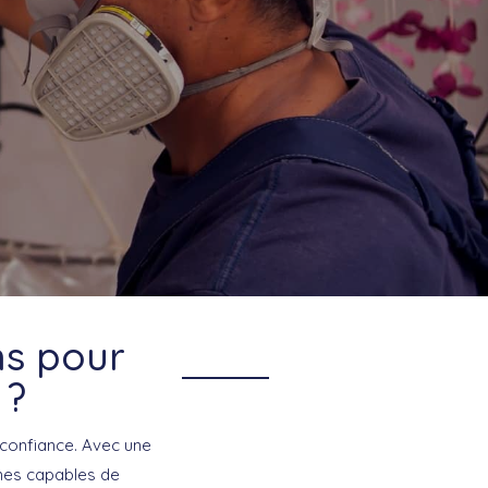
ns pour
 ?
 confiance. Avec une
mes capables de