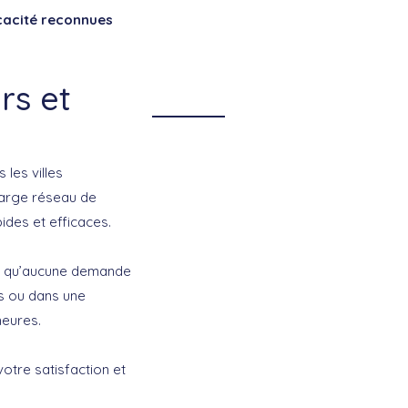
cacité reconnues
rs et
 les villes
large réseau de
ides et efficaces.
tir qu’aucune demande
rs ou dans une
heures.
otre satisfaction et