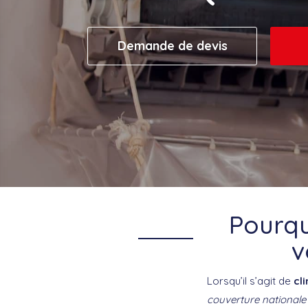
Demande de devis
Pourqu
v
Lorsqu’il s’agit de
cl
couverture nationale