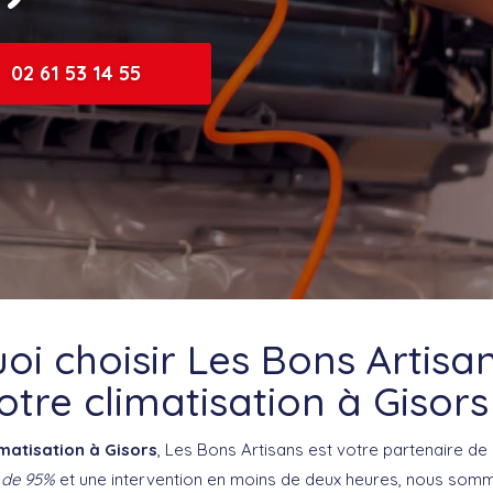
02 61 53 14 55
oi choisir Les Bons Artisa
otre climatisation à Gisors
imatisation à Gisors
, Les Bons Artisans est votre partenaire de
 de 95%
et une intervention en moins de deux heures, nous som