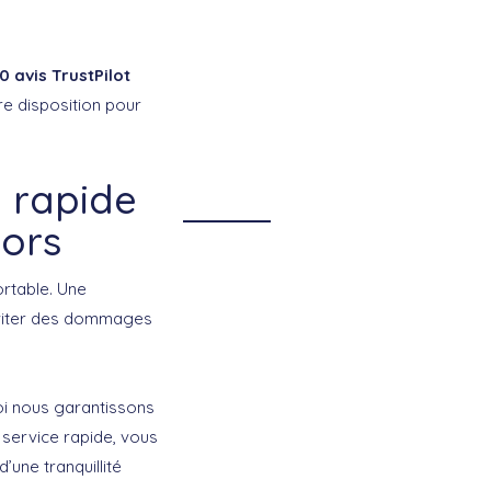
0 avis TrustPilot
e disposition pour
 rapide
sors
ortable. Une
’éviter des dommages
oi nous garantissons
 service rapide, vous
’une tranquillité