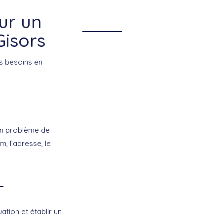
ur un
Gisors
os besoins en
 un problème de
m, l’adresse, le
ation et établir un