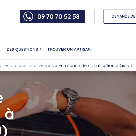
09 70 70 52 58
DEMANDE DE 
?
DES QUESTIONS ?
TROUVER UN ARTISAN
villes où nous intervenons
»
Entreprise de climatisation à Gisors
e
 à
0)