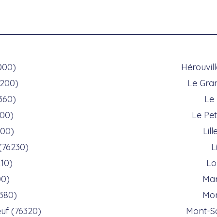
000)
Hérouvill
1200)
Le Gran
360)
Le
400)
Le Pet
300)
Lil
(76230)
L
10)
Lo
00)
Ma
380)
Mon
uf (76320)
Mont-Sa