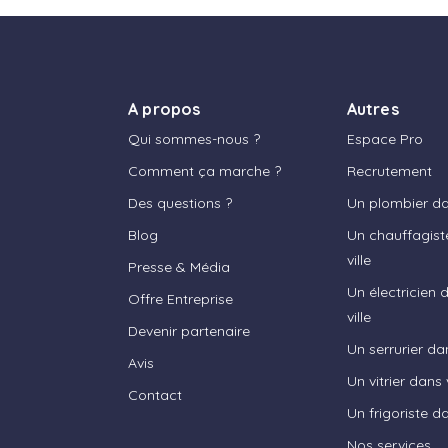
A propos
Autres
Qui sommes-nous ?
Espace Pro
Comment ça marche ?
Recrutement
Des questions ?
Un plombier dan
Blog
Un chauffagist
ville
Presse & Média
Un électricien 
Offre Entreprise
ville
Devenir partenaire
Un serrurier dan
Avis
Un vitrier dans v
Contact
Un frigoriste da
Nos services