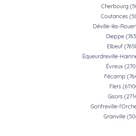
Cherbourg (5
Coutances (5
Déville-lès-Roue
Dieppe (763
Elbeuf (765
Équeurdreville-Hainne
Évreux (27
Fécamp (76
Flers (6110
Gisors (271
Gonfreville-l’Orch
Granville (5