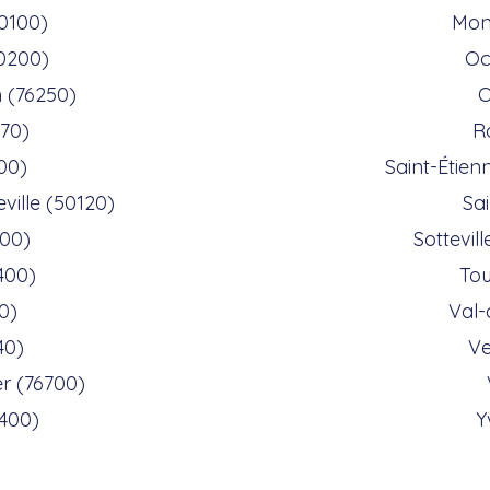
0100)
Mont
0200)
Oc
n (76250)
O
70)
R
00)
Saint-Étie
ville (50120)
Sa
000)
Sottevil
400)
Tou
0)
Val-
40)
Ve
er (76700)
0400)
Y