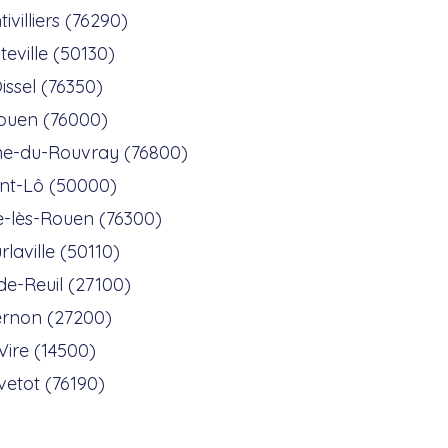
ivilliers (76290)
teville (50130)
issel (76350)
ouen (76000)
nne-du-Rouvray (76800)
int-Lô (50000)
le-lès-Rouen (76300)
rlaville (50110)
de-Reuil (27100)
rnon (27200)
Vire (14500)
vetot (76190)