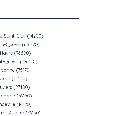
e-Saint-Clair (14200)
d-Quevilly (76120)
 Havre (76600)
it-Quevilly (76140)
lebonne (76170)
isieux (14100)
uviers (27400)
romme (76150)
deville (14120)
int-Aignan (76130)