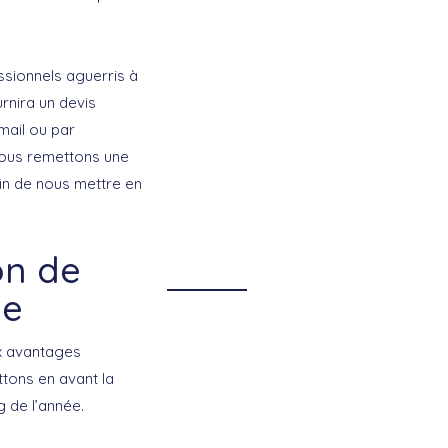
ssionnels aguerris à
rnira un devis
mail ou par
vous remettons une
fin de nous mettre en
on de
le
ux avantages
ttons en avant la
g de l’année.