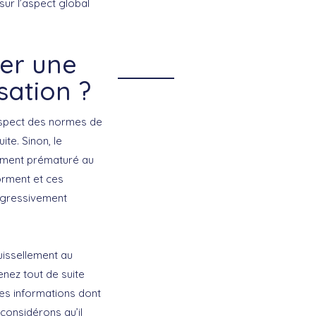
ur l’aspect global
rer une
sation ?
respect des normes de
ite. Sinon, le
sement prématuré au
orment et ces
rogressivement
uissellement au
enez tout de suite
les informations dont
considérons qu’il