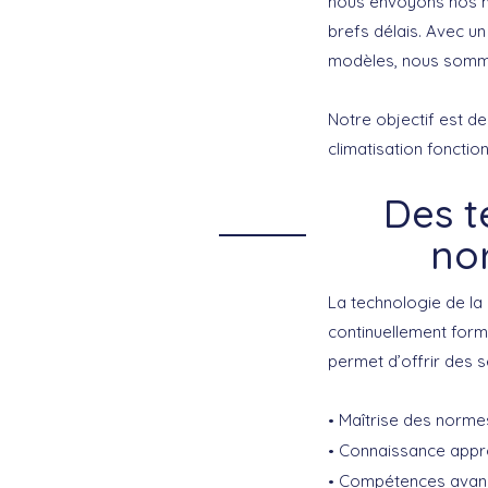
nous envoyons nos me
brefs délais
. Avec un
modèles, nous somme
Notre objectif est de
climatisation foncti
Des t
no
La technologie de la
continuellement for
permet d’offrir des s
Maîtrise des normes
Connaissance appr
Compétences avancé