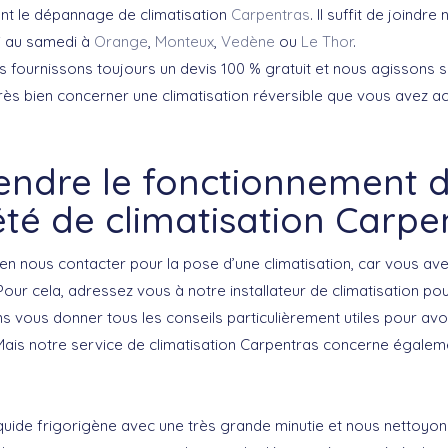
nt le dépannage de climatisation
Carpentras
. Il suffit de joindre
i au samedi à
Orange
,
Monteux
,
Vedène
ou
Le Thor
.
us fournissons toujours un devis 100 % gratuit et nous agissons 
très bien concerner une climatisation réversible que vous avez ac
ndre le fonctionnement d
été de climatisation Carpe
en nous contacter pour la pose d’une climatisation, car vous ave
ur cela, adressez vous à notre installateur de climatisation pour 
ns vous donner tous les conseils particulièrement utiles pour avoi
Mais notre service de climatisation Carpentras concerne égalemen
iquide frigorigène avec une très grande minutie et nous nettoyon