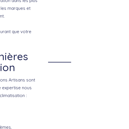
sation
dans les plus
 les marques et
nt.
surant que votre
nières
ion
Bons Artisans sont
e expertise nous
limatisation :
lèmes.