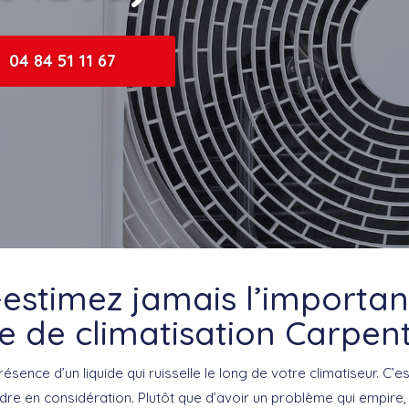
04 84 51 11 67
estimez jamais l’importa
te de climatisation Carpen
sence d’un liquide qui ruisselle le long de votre climatiseur. C’es
re en considération. Plutôt que d’avoir un problème qui empire,