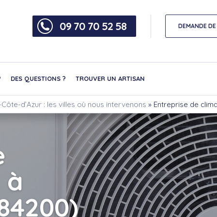
09 70 70 52 58
DEMANDE DE 
?
DES QUESTIONS ?
TROUVER UN ARTISAN
Côte-d’Azur : les villes où nous intervenons
»
Entreprise de clim
e
 à
(84200)