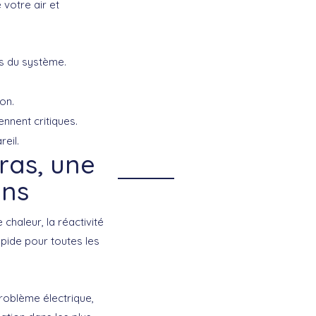
votre air et
s du système.
on.
nnent critiques.
eil.
ras, une
ans
haleur, la réactivité
pide pour toutes les
roblème électrique,