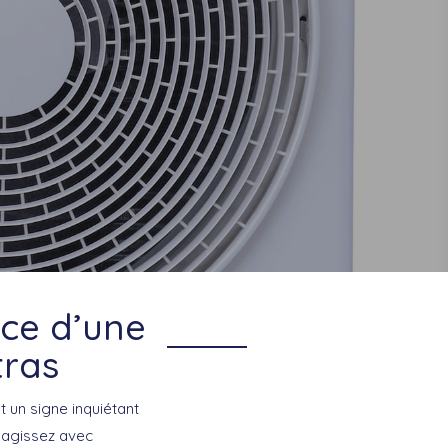
nce d’une
tras
t un signe inquiétant
 agissez avec