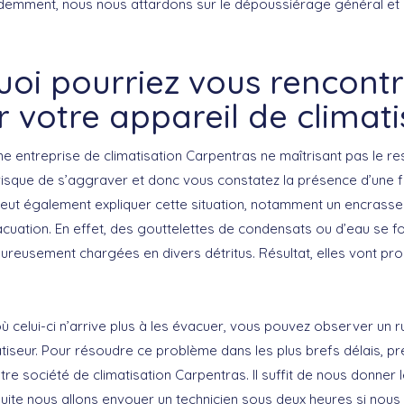
demment, nous nous attardons sur le dépoussiérage général et s
oi pourriez vous rencont
ur votre appareil de climati
une entreprise de climatisation Carpentras ne maîtrisant pas le 
n risque de s’aggraver et donc vous constatez la présence d’une fu
peut également expliquer cette situation, notamment un encras
acuation. En effet, des gouttelettes de condensats ou d’eau se f
ureusement chargées en divers détritus. Résultat, elles vont p
 celui-ci n’arrive plus à les évacuer, vous pouvez observer un r
tiseur. Pour résoudre ce problème dans les plus brefs délais, pr
e société de climatisation Carpentras. Il suffit de nous donner 
uite nous allons envoyer un technicien sous deux heures si nous 