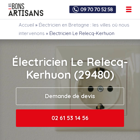
09 70 70 52 58
Accueil
»
Électricien en Bretagne : les villes où nous
intervenons
»
Électricien Le Relecq-Kerhuon
Électricien Le Relecq-
Kerhuon (29480)
Demande de devis
02 61 53 14 56