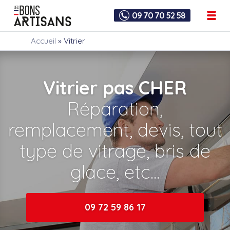
09 70 70 52 58
Accueil
»
Vitrier
Vitrier pas CHER
Réparation,
remplacement, devis, tout
type de vitrage, bris de
glace, etc...
09 72 59 86 17