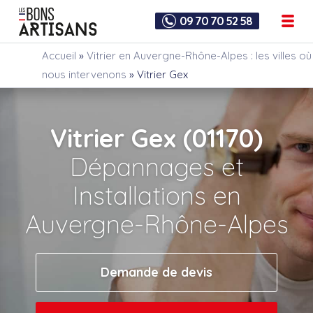
09 70 70 52 58
Accueil
»
Vitrier en Auvergne-Rhône-Alpes : les villes où
nous intervenons
»
Vitrier Gex
Vitrier Gex (01170)
Dépannages et
Installations en
Auvergne-Rhône-Alpes
Demande de devis