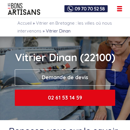
09 70 70 52 58
Accueil
»
Vitrier en Bretagne : les villes où nous
intervenons
»
Vitrier Dinan
Vitrier Dinan (22100)
Demande de devis
02 61 53 14 59