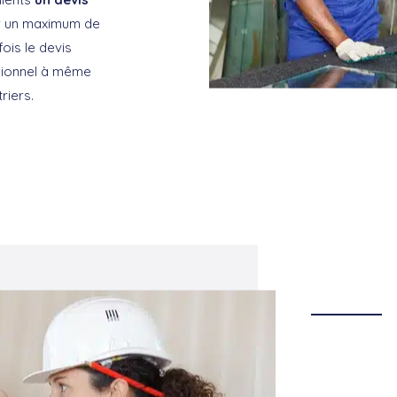
er un maximum de
ois le devis
ssionnel à même
riers.