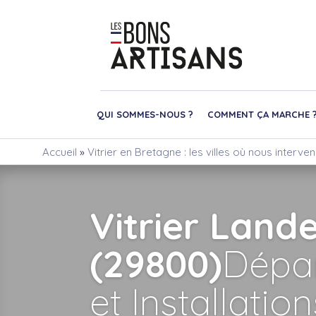
QUI SOMMES-NOUS ?
COMMENT ÇA MARCHE 
Accueil
»
Vitrier en Bretagne : les villes où nous interve
Vitrier Land
(29800)
Dépa
et Installatio