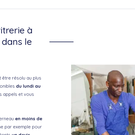
itrerie à
 dans le
t être résolu au plus
ponibles
du lundi au
s appels et vous
derneau
en moins de
e par exemple pour
lients
un devis