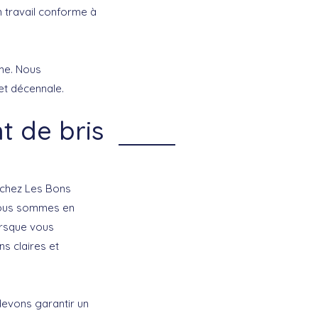
 travail conforme à
me. Nous
et décennale.
t de bris
 chez Les Bons
 nous sommes en
orsque vous
s claires et
 devons garantir un