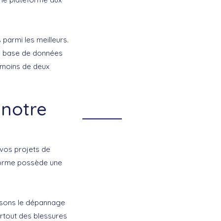
 parmi les meilleurs.
ne base de données
 moins de deux
 notre
 vos projets de
eforme possède une
risons le dépannage
urtout des blessures