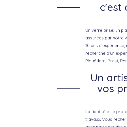
c'est
Un verre brisé, un pl
assurées par notre v
10 ans d’expérience,
recherche d’un exper
Plouédern,
Brest
, Pe
Un arti
vos pr
La fiabilité et le pro
travaux. Vous recher
avec notre service de