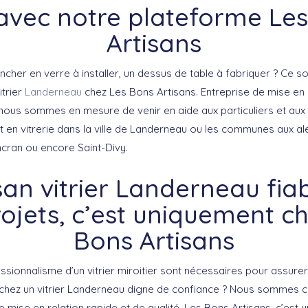
 avec notre plateforme Le
Artisans
ancher en verre à installer, un dessus de table à fabriquer ? Ce s
itrier
Landerneau
chez Les Bons Artisans. Entreprise de mise en 
 nous sommes en mesure de venir en aide aux particuliers et aux 
t en vitrerie dans la ville de Landerneau ou les communes aux 
ncran ou encore Saint-Divy.
san vitrier Landerneau fia
ojets, c’est uniquement c
Bons Artisans
fessionnalisme d’un vitrier miroitier sont nécessaires pour assurer
chez un vitrier Landerneau digne de confiance ? Nous sommes ca
 mise en relation rapide et de qualité. Les Bons Artisans, c’est