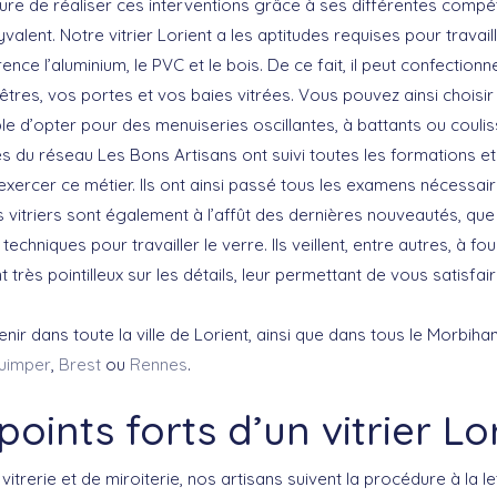
re de réaliser ces interventions grâce à ses différentes compéte
valent. Notre vitrier Lorient a les aptitudes requises pour travail
ence l’aluminium, le PVC et le bois. De ce fait, il peut confection
tres, vos portes et vos baies vitrées. Vous pouvez ainsi choisir
ible d’opter pour des menuiseries oscillantes, à battants ou couli
res du réseau Les Bons Artisans ont suivi toutes les formations e
xercer ce métier. Ils ont ainsi passé tous les examens nécessair
 vitriers sont également à l’affût des dernières nouveautés, que
chniques pour travailler le verre. Ils veillent, entre autres, à fou
t très pointilleux sur les détails, leur permettant de vous satisfai
ir dans toute la ville de Lorient, ainsi que dans tous le Morbihan 
uimper
,
Brest
ou
Rennes
.
points forts d’un vitrier Lo
vitrerie et de miroiterie, nos artisans suivent la procédure à la l