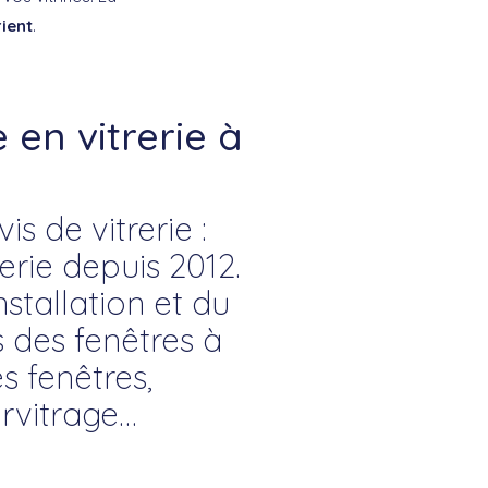
rient
.
en vitrerie à
s de vitrerie :
rie depuis 2012.
nstallation et du
s des fenêtres à
s fenêtres,
rvitrage…