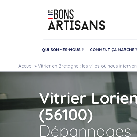
QUI SOMMES-NOUS ?
COMMENT ÇA MARCHE 
Accueil
»
Vitrier en Bretagne : les villes où nous interve
Vitrier Lorie
(56100)
Dépannages 