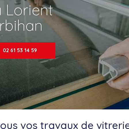
à Lorient
rbihan
02 61 53 14 59
ous vos travaux de vitreri