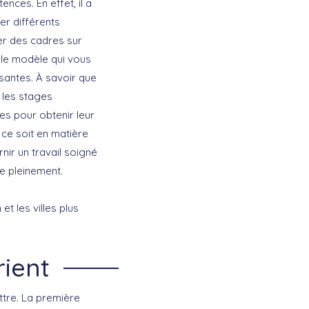
nces. En effet, il a
ler différents
ner des cadres sur
 le modèle qui vous
ssantes. À savoir que
t les stages
es pour obtenir leur
 ce soit en matière
rnir un travail soigné
re pleinement.
et les villes plus
rient
ettre. La première