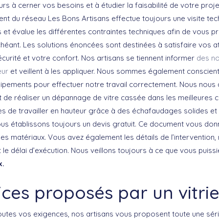
rs à cerner vos besoins et à étudier la faisabilité de votre proj
rient du réseau Les Bons Artisans effectue toujours une visite tech
et évalue les différentes contraintes techniques afin de vous 
chéant. Les solutions énoncées sont destinées à satisfaire vos at
curité et votre confort. Nos artisans se tiennent informer
des n
eur
et veillent à les appliquer. Nous sommes également conscients d
quipements pour effectuer notre travail correctement. Nous nous
 de réaliser un dépannage de vitre cassée dans les meilleures c
es de travailler en hauteur grâce à des échafaudages solides et
nous établissons toujours un devis gratuit. Ce document vous don
des matériaux. Vous avez également les détails de l’intervention
t le délai d’exécution. Nous veillons toujours à ce que vous puiss
x.
ices proposés par un vitrie
outes vos exigences, nos artisans vous proposent toute une séri