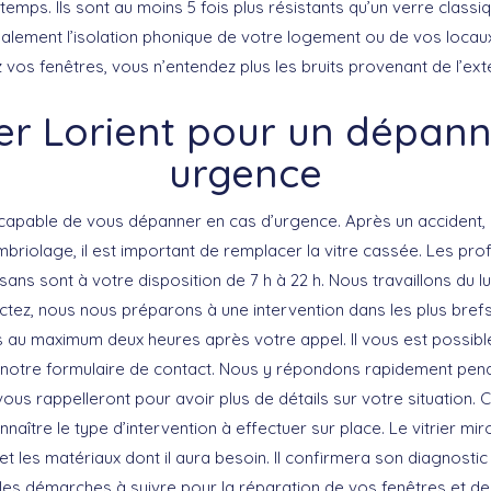
 temps. Ils sont au moins 5 fois plus résistants qu’un verre classi
galement l’isolation phonique de votre logement ou de vos locau
os fenêtres, vous n’entendez plus les bruits provenant de l’exté
rier Lorient pour un dépan
urgence
st capable de vous dépanner en cas d’urgence. Après un accident,
briolage, il est important de remplacer la vitre cassée. Les pro
ans sont à votre disposition de 7 h à 22 h. Nous travaillons du l
tez, nous nous préparons à une intervention dans les plus brefs
au maximum deux heures après votre appel. Il vous est possible
 notre formulaire de contact. Nous y répondons rapidement pen
 vous rappelleront pour avoir plus de détails sur votre situation. 
naître le type d’intervention à effectuer sur place. Le vitrier mir
et les matériaux dont il aura besoin. Il confirmera son diagnostic 
ue les démarches à suivre pour la réparation de vos fenêtres et de 