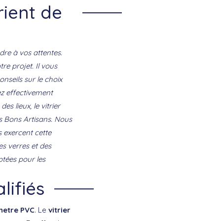
rient de
re à vos attentes.
re projet. Il vous
nseils sur le choix
rez effectivement
s lieux, le vitrier
es Bons Artisans. Nous
s exercent cette
es verres et des
ptées pour les
lifiés
netre PVC
. Le
vitrier