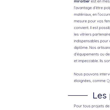
miroitier
est en mesu
l’avantage d’être poly
matériaux, en l’occurr
mesure pour vos fenê
convient. Il est poss
les vitriers partenai
indispensables pour e
diplôme. Nos artisans
d’équipements ou de te
et impeccable. Ils son
Nous pouvons interven
éloignées, comme
Q
Les 
Pour tous projets de 