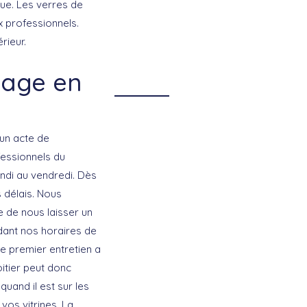
que. Les verres de
x professionnels.
rieur.
nage en
 un acte de
fessionnels du
undi au vendredi. Dès
 délais. Nous
 de nous laisser un
dant nos horaires de
Ce premier entretien a
oitier peut donc
quand il est sur les
vos vitrines. La