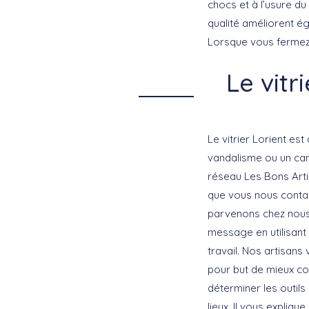
chocs et à l’usure du
qualité améliorent é
Lorsque vous fermez v
Le vit
Le vitrier Lorient e
vandalisme ou un cam
réseau Les Bons Artis
que vous nous contac
parvenons chez nous 
message en utilisant
travail. Nos artisans
pour but de mieux con
déterminer les outils 
lieux. Il vous expliq