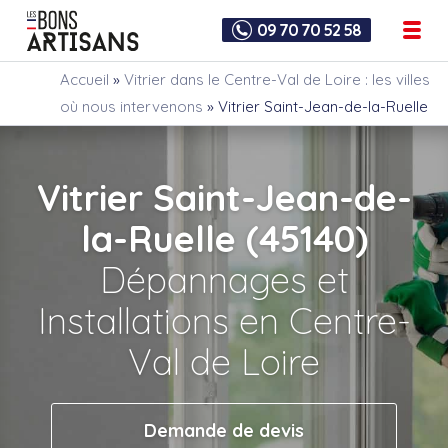
09 70 70 52 58
Accueil
»
Vitrier dans le Centre-Val de Loire : les villes
où nous intervenons
»
Vitrier Saint-Jean-de-la-Ruelle
Vitrier Saint-Jean-de-
la-Ruelle (45140)
Dépannages et
Installations en Centre-
Val de Loire
Demande de devis