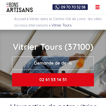
09 70 70 52 58
Accueil
»
Vitrier dans le Centre-Val de Loire : les villes
où nous intervenons
»
Vitrier Tours
Vitrier Tours (37100)
Demande de devis
02 61 53 14 51