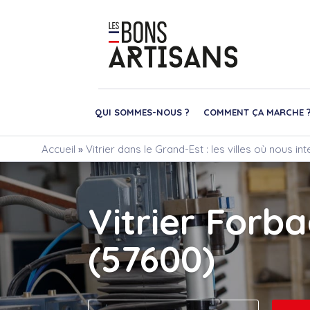
QUI SOMMES-NOUS ?
COMMENT ÇA MARCHE 
Accueil
»
Vitrier dans le Grand-Est : les villes où nous i
Vitrier Forb
(57600)