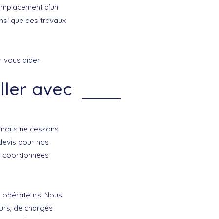
 remplacement d’un
insi que des travaux
r vous aider.
ller avec
, nous ne cessons
 devis pour nos
tes coordonnées
s opérateurs. Nous
urs, de chargés