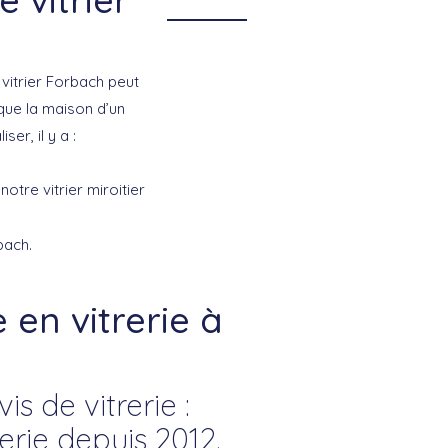
 vitrier Forbach peut
 que la maison d’un
ser, il y a :
tre vitrier miroitier
bach.
en vitrerie à
s de vitrerie :
rie depuis 2012.