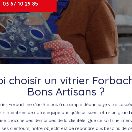
03 67 10 29 85
 choisir un vitrier Forbac
Bons Artisans ?
itrier Forbach ne s’arrête pas à un simple dépannage vitre cassée
iers membres de notre équipe afin qu’ils puissent offrir un gran
aire chacune des demandes de la clientèle. Que ce soit une inter
 ses alentours, notre objectif est de répondre aux besoins de ce