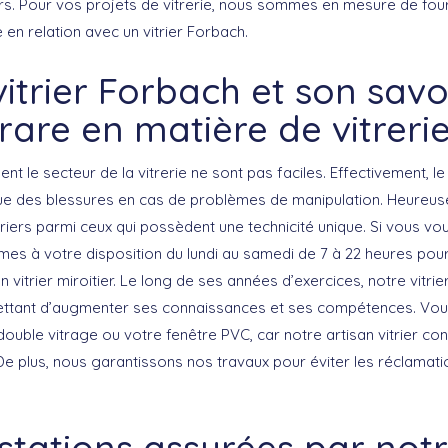
iers. Pour vos projets de vitrerie, nous sommes en mesure de four
en relation avec un vitrier Forbach.
itrier Forbach et son savo
rare en matière de vitreri
ent le secteur de la vitrerie ne sont pas faciles. Effectivement, le
ue des blessures en cas de problèmes de manipulation. Heureu
riers parmi ceux qui possèdent une technicité unique. Si vous voule
s à votre disposition du lundi au samedi de 7 à 22 heures pour
 vitrier miroitier. Le long de ses années d’exercices, notre vitr
rmettant d’augmenter ses connaissances et ses compétences. Vo
double vitrage ou votre fenêtre PVC, car notre artisan vitrier co
e plus, nous garantissons nos travaux pour éviter les réclamati
stations assurées par notre