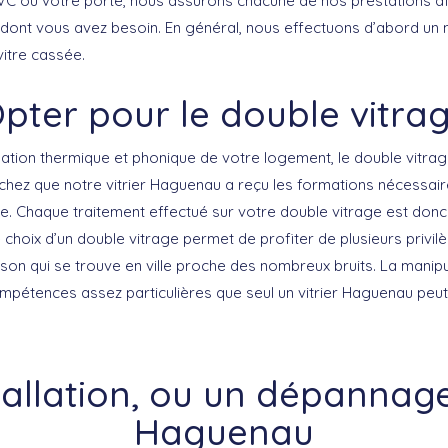
VC ou votre porte, nous assurons chacune de nos prestations af
é dont vous avez besoin. En général, nous effectuons d’abord un 
itre cassée.
pter pour le double vitra
lation thermique et phonique de votre logement, le double vitra
chez que notre vitrier Haguenau a reçu les formations nécessaire
ge. Chaque traitement effectué sur votre double vitrage est don
 le choix d’un double vitrage permet de profiter de plusieurs privi
son qui se trouve en ville proche des nombreux bruits. La manipu
pétences assez particulières que seul un vitrier Haguenau peut
tallation, ou un dépannage 
Haguenau