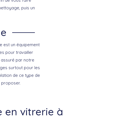
in de vous faire
nettoyage, puis un
ge
ge est un équipement
s pour travailler
c assuré par notre
lèges surtout pour les
lation de ce type de
 proposer.
en vitrerie à