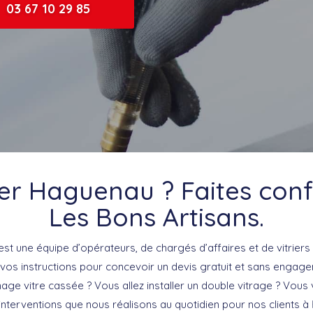
03 67 10 29 85
ier Haguenau ? Faites con
Les Bons Artisans.
est une équipe d’opérateurs, de chargés d’affaires et de vitriers 
d vos instructions pour concevoir un devis gratuit et sans engag
e vitre cassée ? Vous allez installer un double vitrage ? Vous 
 interventions que nous réalisons au quotidien pour nos clients à