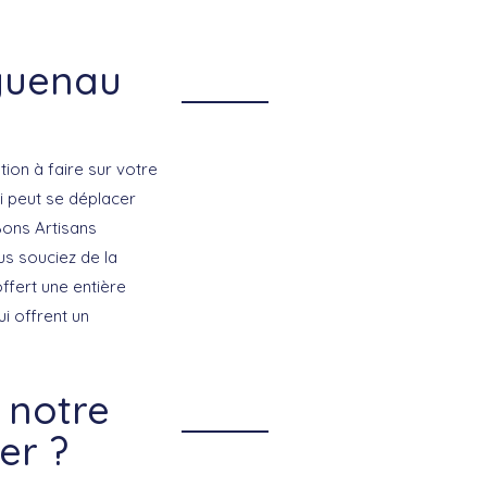
aguenau
ntion à faire sur votre
ui peut se déplacer
Bons Artisans
us souciez de la
ffert une entière
ui offrent un
 notre
er ?