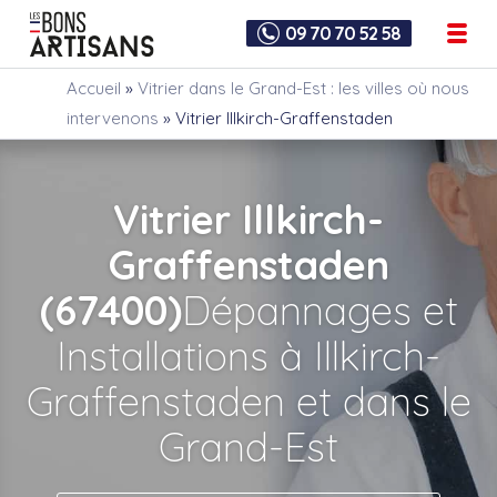
09 70 70 52 58
Accueil
»
Vitrier dans le Grand-Est : les villes où nous
intervenons
»
Vitrier Illkirch-Graffenstaden
Vitrier Illkirch-
Graffenstaden
(67400)
Dépannages et
Installations à Illkirch-
Graffenstaden et dans le
Grand-Est