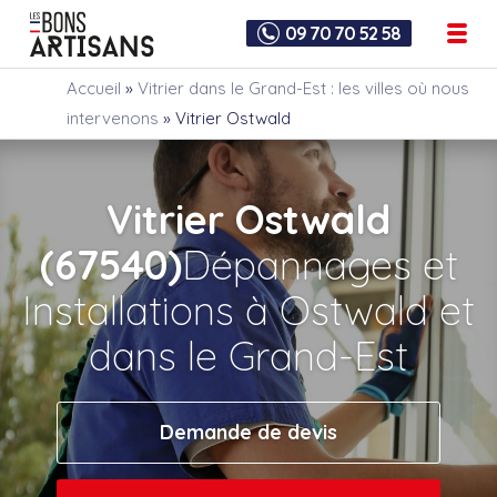
09 70 70 52 58
Accueil
»
Vitrier dans le Grand-Est : les villes où nous
intervenons
»
Vitrier Ostwald
Vitrier Ostwald
(67540)
Dépannages et
Installations à Ostwald et
dans le Grand-Est
Demande de devis