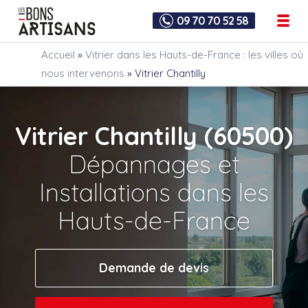
09 70 70 52 58
Accueil
»
Vitrier dans les Hauts-de-France : les villes où
nous intervenons
»
Vitrier Chantilly
Vitrier Chantilly (60500)
Dépannages et
Installations dans les
Hauts-de-France
Demande de devis