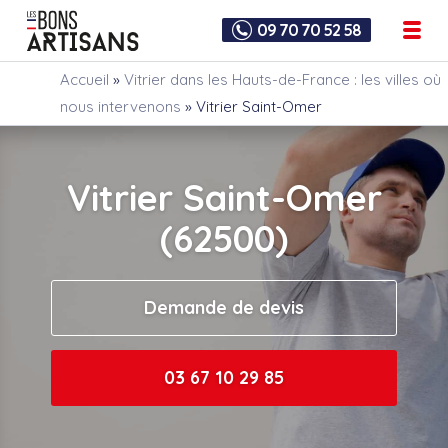
09 70 70 52 58
Accueil
»
Vitrier dans les Hauts-de-France : les villes où
nous intervenons
»
Vitrier Saint-Omer
Vitrier Saint-Omer
(62500)
Demande de devis
03 67 10 29 85