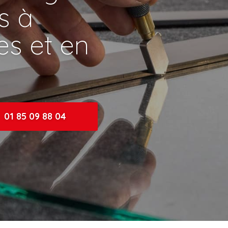
ns à
s et en
01 85 09 88 04