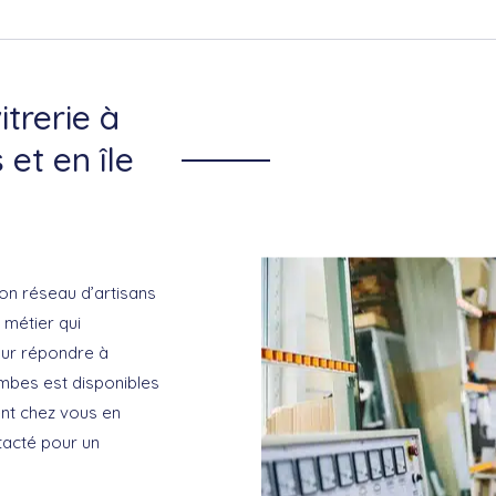
itrerie à
et en île
on réseau d’artisans
 métier qui
our répondre à
ombes est disponibles
ient chez vous en
tacté pour un