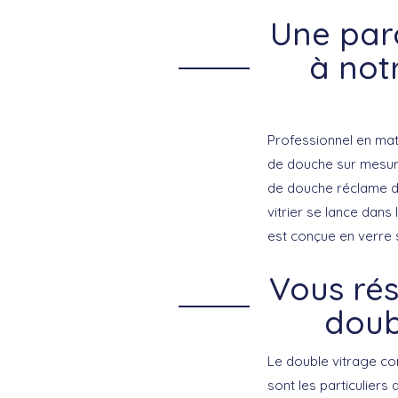
Une par
à not
Professionnel en mati
de douche sur mesure
de douche réclame des
vitrier se lance dan
est conçue en verre s
Vous rés
doub
Le double vitrage co
sont les particuliers