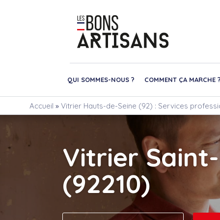
QUI SOMMES-NOUS ?
COMMENT ÇA MARCHE 
Accueil
»
Vitrier Hauts-de-Seine (92) : Services profess
Vitrier Saint
(92210)