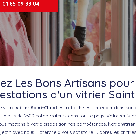
01 85 09 88 04
ez Les Bons Artisans pour 
estations d'un vitrier Sain
le votre
vitrier Saint-Cloud
est rattaché est un leader dans son
’à plus de 2500 collaborateurs dans tout le pays. Votre satisfact
, nous mettons à votre disposition nos compétences. Notre
vitrie
tif avec nous. Il cherche à vous satisfaire. D’après les chiffres