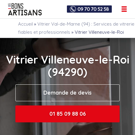
09 70 70 52 58
Accueil
»
Vitrier Val-de-Marne (94) : Services de vitrerie
fiables et professionnels
»
Vitrier Villeneuve-le-Roi
Vitrier Villeneuve-le-Roi
(94290)
Demande de devis
01 85 09 88 06