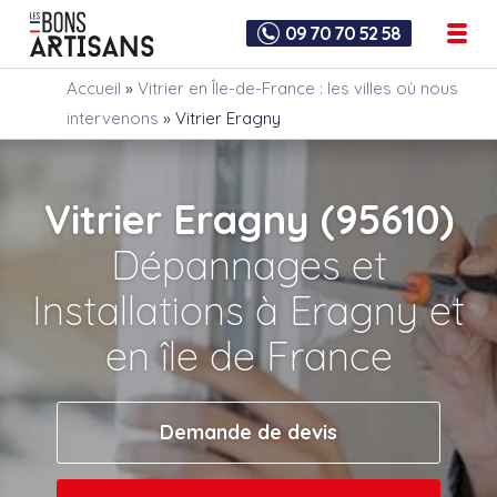
09 70 70 52 58
Accueil
»
Vitrier en Île-de-France : les villes où nous
intervenons
»
Vitrier Eragny
Vitrier Eragny (95610)
Dépannages et
Installations à Eragny et
en île de France
Demande de devis