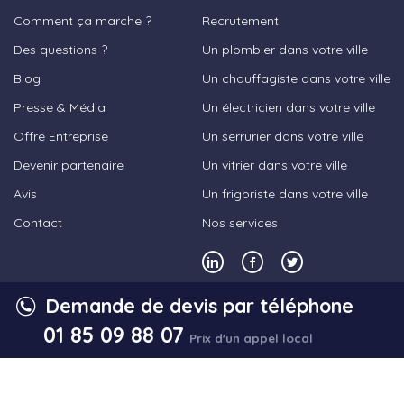
Comment ça marche ?
Recrutement
Des questions ?
Un plombier dans votre ville
Blog
Un chauffagiste dans votre ville
Presse & Média
Un électricien dans votre ville
Offre Entreprise
Un serrurier dans votre ville
Devenir partenaire
Un vitrier dans votre ville
Avis
Un frigoriste dans votre ville
Contact
Nos services
Demande de devis par téléphone
© 2023,
Les Bons Artisans
- Tous droits
01 85 09 88 07
Prix d'un appel local
réservés
Mentions légales
Conditions générales d’utilisation
Conditions générales de vente
Plan du site
Politique vie privée