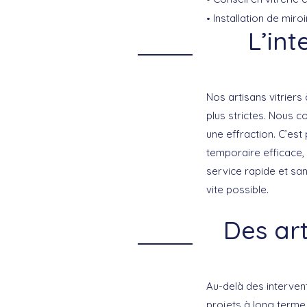
Installation de mir
L’int
Nos artisans vitrier
plus strictes. Nous 
une effraction. C’es
temporaire
efficace,
service rapide et san
vite possible.
Des art
Au-delà des interven
projets à long terme