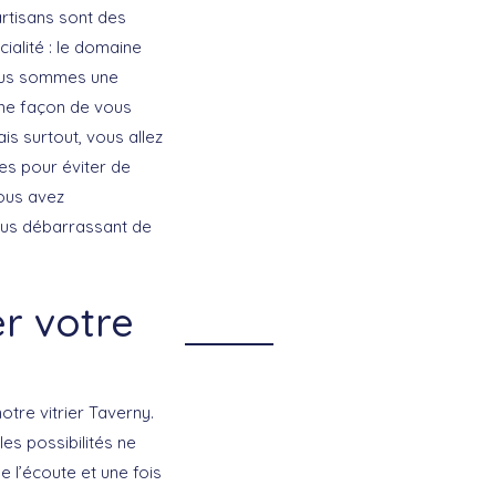
artisans sont des
ialité : le domaine
nous sommes une
 une façon de vous
is surtout, vous allez
es pour éviter de
vous avez
vous débarrassant de
r votre
tre vitrier Taverny.
es possibilités ne
 l’écoute et une fois