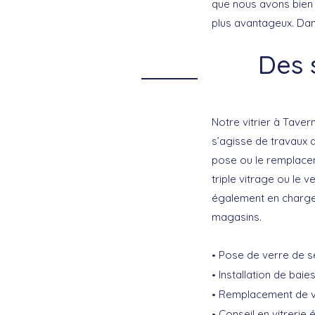
que nous avons bien 
plus avantageux. Dan
Des s
Notre
vitrier à Taver
s’agisse de travaux d
pose ou le remplaceme
triple vitrage ou le 
également en charge 
magasins.
Pose de verre de sé
Installation de bai
Remplacement de vi
Conseil en vitreri