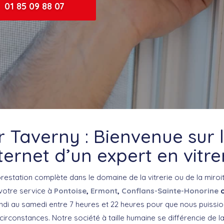
01 85 09 88 07
er Taverny : Bienvenue sur l
ternet d’un expert en vitre
restation complète dans le domaine de la vitrerie ou de la miroi
 votre service à
Pontoise
,
Ermont
,
Conflans-Sainte-Honorine
undi au samedi entre 7 heures et 22 heures pour que nous puissio
circonstances. Notre société à taille humaine se différencie de 