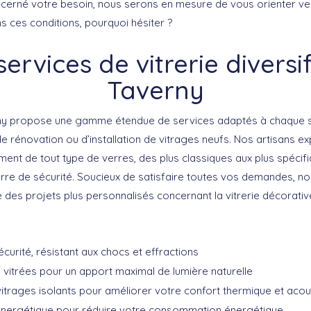
cerné votre besoin, nous serons en mesure de vous orienter vers
s ces conditions, pourquoi hésiter ?
ervices de vitrerie diversi
Taverny
ny
propose une gamme étendue de services adaptés à chaque situ
e rénovation ou d’installation de vitrages neufs. Nos artisans ex
nt de tout type de verres, des plus classiques aux plus spécifiq
verre de sécurité. Soucieux de satisfaire toutes vos demandes, n
des projets plus personnalisés concernant la vitrerie décorative
curité, résistant aux chocs et effractions
es vitrées pour un apport maximal de lumière naturelle
trages isolants pour améliorer votre confort thermique et acou
e énergétique pour réduire votre consommation énergétique