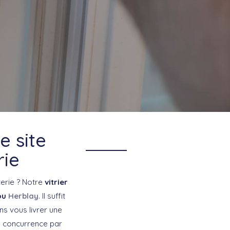
e site
rie
terie ? Notre
vitrier
ou
Herblay
. Il suffit
ns vous livrer une
la concurrence par