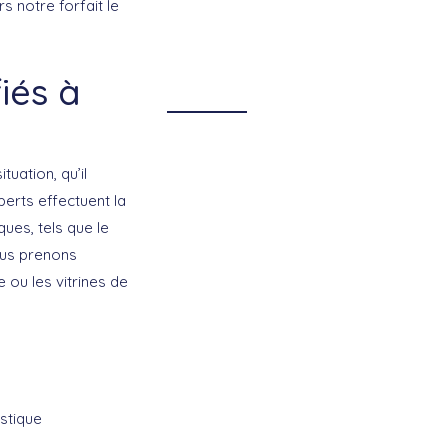
 notre forfait le
fiés à
ation, qu’il
perts effectuent la
ues, tels que le
ous prenons
 ou les vitrines de
stique