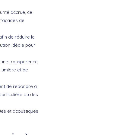
urité accrue, ce
s façades de
afin de réduire la
lution idéale pour
à une transparence
 lumière et de
ent de répondre à
articulière ou des
ues et acoustiques