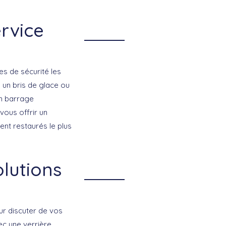
ervice
es de sécurité les
 un bris de glace ou
un
barrage
vous offrir un
ient restaurés le plus
olutions
r discuter de vos
ec une verrière