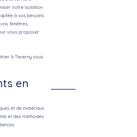
miser votre isolation
daptée à vos besoins
 vos fenêtres,
pour vous proposer
itrier à Taverny
vous
nts en
niques et de matériaux
inte et des méthodes
ndances