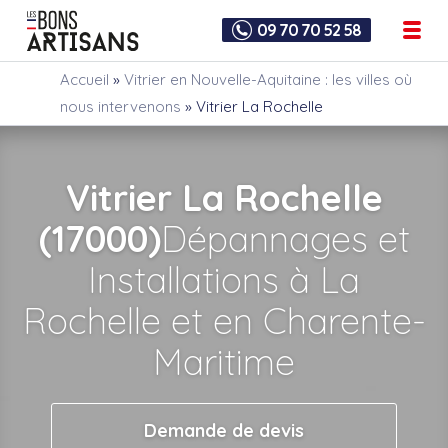
09 70 70 52 58
Accueil
»
Vitrier en Nouvelle-Aquitaine : les villes où
nous intervenons
»
Vitrier La Rochelle
Vitrier La Rochelle
(17000)
Dépannages et
Installations à La
Rochelle et en Charente-
Maritime
Demande de devis