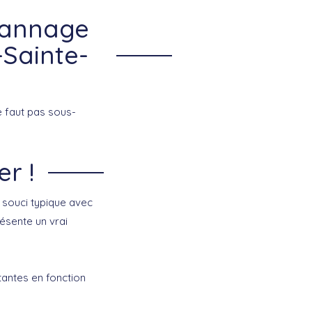
pannage
-Sainte-
ne faut pas sous-
r !
 souci typique avec
résente un vrai
tantes en fonction