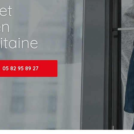
et
en
itaine
05 82 95 89 27