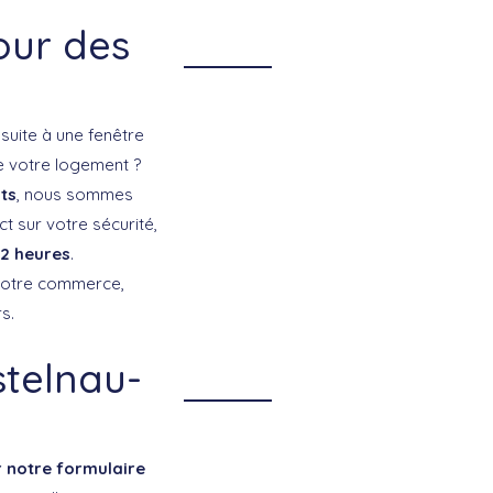
our des
r
suite à une fenêtre
e votre logement ?
ts
, nous sommes
ct sur votre sécurité,
 2 heures
.
 votre commerce,
s.
stelnau-
r notre formulaire