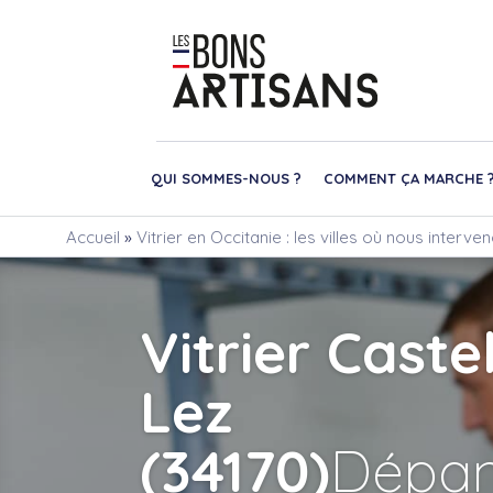
QUI SOMMES-NOUS ?
COMMENT ÇA MARCHE 
Accueil
»
Vitrier en Occitanie : les villes où nous interve
Vitrier Caste
Lez
(34170)
Dépa