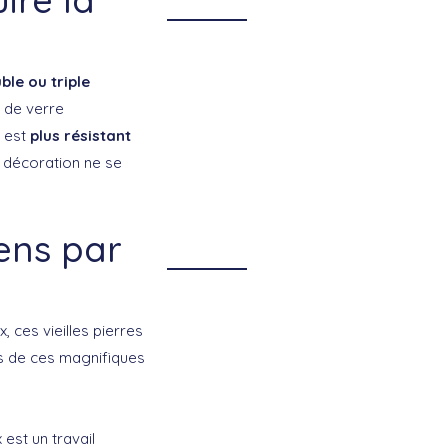
ble ou triple
s de verre
é est
plus résistant
e décoration ne se
ens par
z
ces vieilles pierres
es de ces magnifiques
est un travail