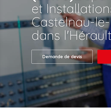
et Installatio
Castelnau-le-
dans l'Héraul
Demande de devis