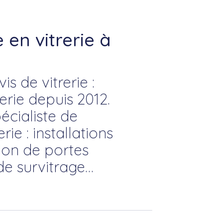
en vitrerie à
s de vitrerie :
rie depuis 2012.
écialiste de
rie : installations
tion de portes
de survitrage…