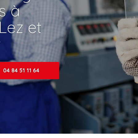
ns à
Lez et
t
04 84 51 11 64