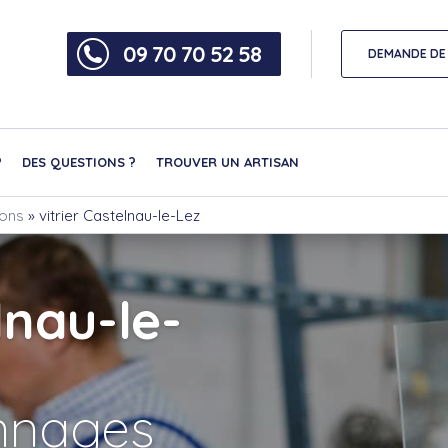
09 70 70 52 58
DEMANDE DE 
?
DES QUESTIONS ?
TROUVER UN ARTISAN
nons
»
vitrier Castelnau-le-Lez
lnau-le-
nnages