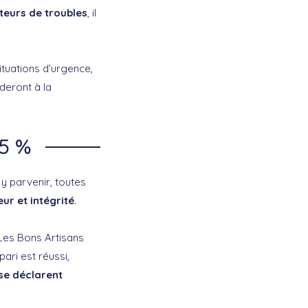
uteurs de troubles
, il
ituations d’urgence,
éderont à la
,5 %
 y parvenir, toutes
ur et intégrité
.
 Les Bons Artisans
ari est réussi,
 se déclarent