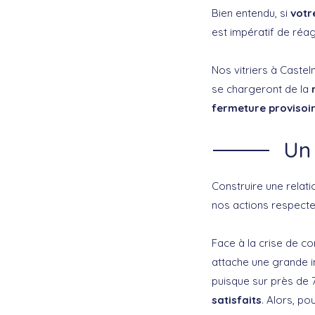
Bien entendu, si
votr
est impératif de réag
Nos vitriers à Castel
se chargeront de la
fermeture provisoir
Un 
Construire une relati
nos actions respecte
Face à la crise de co
attache une grande im
puisque sur près de 7
satisfaits
. Alors, po