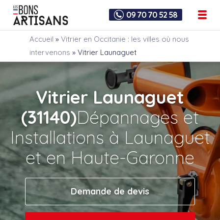
09 70 70 52 58
Accueil
»
Vitrier en Occitanie : les villes où nous
intervenons
»
Vitrier Launaguet
Vitrier Launaguet
(31140)
Dépannages et
Installations à Launaguet
et en Haute-Garonne
Demande de devis