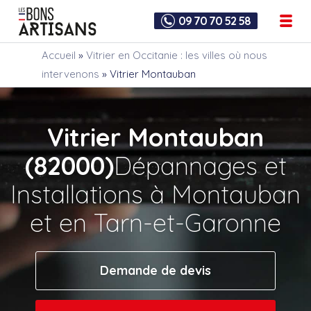
09 70 70 52 58
Accueil
»
Vitrier en Occitanie : les villes où nous
intervenons
»
Vitrier Montauban
Vitrier Montauban
(82000)
Dépannages et
Installations à Montauban
et en Tarn-et-Garonne
Demande de devis