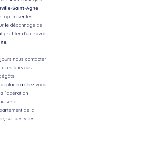
nville-Saint-Agne
t optimiser les
our le dépannage de
profiter d’un travail
gne
.
ujours nous contacter
stuces qui vous
 dégâts
se déplacera chez vous
a l’opération
nuiserie
épartement de la
ne
, sur des villes