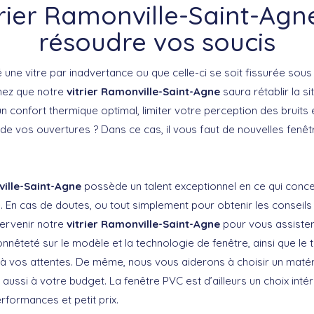
trier Ramonville-Saint-Agn
résoudre vos soucis
ne vitre par inadvertance ou que celle-ci se soit fissurée sous l
hez que notre
vitrier Ramonville-Saint-Agne
saura rétablir la si
un confort thermique optimal, limiter votre perception des bruits
 de vos ouvertures ? Dans ce cas, il vous faut de nouvelles fenêt
ville-Saint-Agne
possède un talent exceptionnel en ce qui conce
. En cas de doutes, ou tout simplement pour obtenir les conseils
tervenir notre
vitrier Ramonville-Saint-Agne
pour vous assister
onnêteté sur le modèle et la technologie de fenêtre, ainsi que le 
à vos attentes. De même, nous vous aiderons à choisir un maté
is aussi à votre budget. La fenêtre PVC est d’ailleurs un choix int
erformances et petit prix.