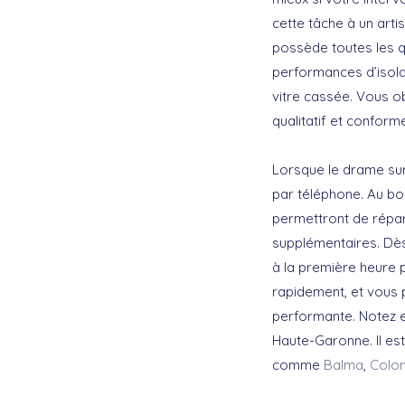
cette tâche à un arti
possède toutes les q
performances d’isol
vitre cassée. Vous ob
qualitatif et confor
Lorsque le drame sur
par téléphone. Au bou
permettront de répar
supplémentaires. Dè
à la première heure 
rapidement, et vous 
performante. Notez 
Haute-Garonne. Il e
comme
Balma
,
Colo