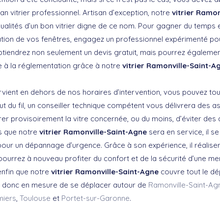
san vitrier professionnel. Artisan d’exception, notre
vitrier Ramo
ualités d’un bon vitrier digne de ce nom. Pour gagner du temps e
ation de vos fenêtres, engagez un professionnel expérimenté p
tiendrez non seulement un devis gratuit, mais pourrez également 
me à la réglementation grâce à notre
vitrier Ramonville-Saint-A
vient en dehors de nos horaires d’intervention, vous pouvez to
t du fil, un conseiller technique compétent vous délivrera des a
er provisoirement la vitre concernée, ou du moins, d’éviter des
s que notre
vitrier Ramonville-Saint-Agne
sera en service, il 
pour un dépannage d’urgence. Grâce à son expérience, il réaliser
pourrez à nouveau profiter du confort et de la sécurité d’une me
enfin que notre
vitrier Ramonville-Saint-Agne
couvre tout le d
st donc en mesure de se déplacer autour de
Ramonville-Saint-Ag
miers
,
Toulouse
et
Portet-sur-Garonne
.