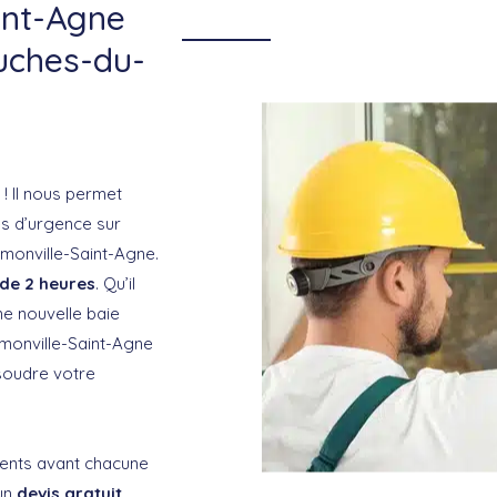
int-Agne
uches-du-
 ! Il nous permet
s d’urgence sur
monville-Saint-Agne.
de 2 heures
. Qu’il
ne nouvelle baie
amonville-Saint-Agne
ésoudre votre
rents avant chacune
 un
devis gratuit