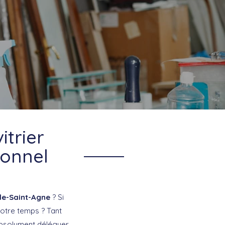
itrier
ionnel
lle-Saint-Agne
? Si
votre temps ? Tant
 absolument déléguer