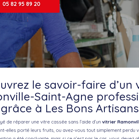
05 82 95 89 20
vrez le savoir-faire d’un v
ville-Saint-Agne profess
grâce à Les Bons Artisans
é de réparer une vitre cassée sans l’aide d’un
vitrier Ramonvi
ont-elles porté leurs fruits, ou avez-vous tout simplement perdu 
ention a été concluante, mais si ce n’est pas le cas, vous devez