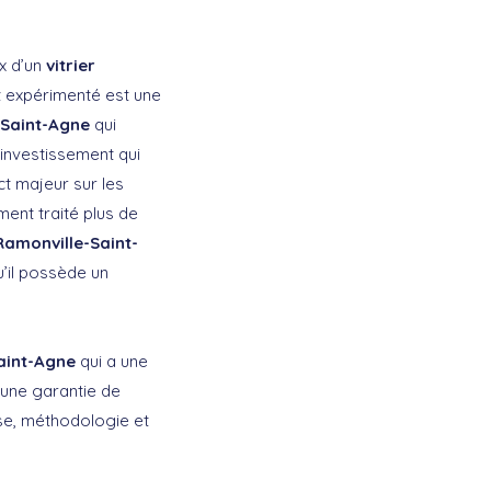
ix d’un
vitrier
ez expérimenté est une
e-Saint-Agne
qui
 investissement qui
ct majeur sur les
ment traité plus de
 Ramonville-Saint-
’il possède un
Saint-Agne
qui a une
 une garantie de
ise, méthodologie et