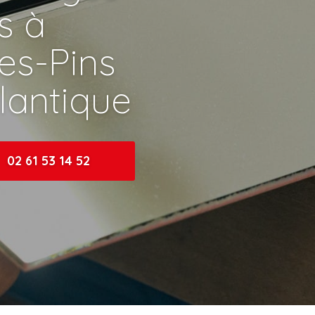
ns à
les-Pins
tlantique
02 61 53 14 52