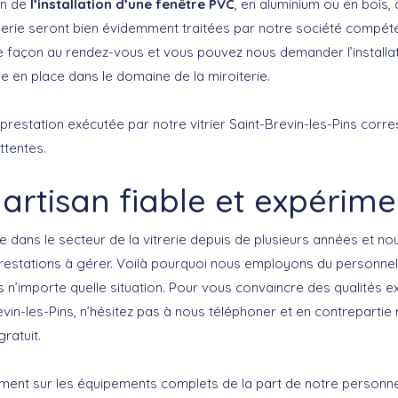
in de
l’installation d’une fenêtre PVC
, en aluminium ou en bois, 
ie seront bien évidemment traitées par notre société compéten
e façon au rendez-vous et vous pouvez nous demander l’installat
se en place dans le domaine de la miroiterie.
 prestation exécutée par notre vitrier Saint-Brevin-les-Pins cor
ttentes.
artisan fiable et expérim
le dans le secteur de la vitrerie depuis de plusieurs années et n
restations à gérer. Voilà pourquoi nous employons du personnel
 n’importe quelle situation. Pour vous convaincre des qualités e
revin-les-Pins, n’hésitez pas à nous téléphoner et en contreparti
ratuit.
ement sur les équipements complets de la part de notre person