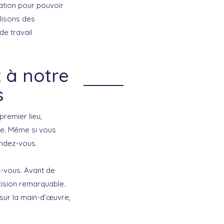
ation pour pouvoir
ilisons des
e travail
x à notre
s
premier lieu,
ue. Même si vous
endez-vous.
z-vous. Avant de
cision remarquable.
sur la main-d’œuvre,