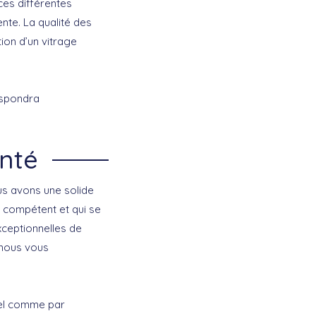
ces différentes
te. La qualité des
ion d’un vitrage
respondra
enté
ous avons une solide
 compétent et qui se
xceptionnelles de
e nous vous
nel comme par