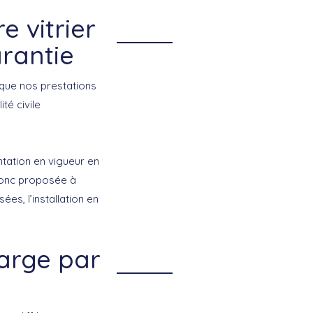
e vitrier
arantie
que nos prestations
té civile
tation en vigueur en
 donc proposée à
s, l’installation en
harge par