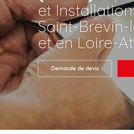
et Installatio
Saint-Brevin-
et en Loire-A
Demande de devis