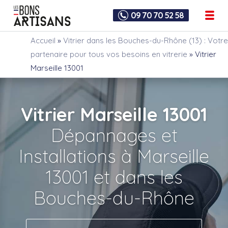
09 70 70 52 58
Accueil
»
Vitrier dans les Bouches-du-Rhône (13) : Votre
partenaire pour tous vos besoins en vitrerie
»
Vitrier
Marseille 13001
Vitrier Marseille 13001
Dépannages et
Installations à Marseille
13001 et dans les
Bouches-du-Rhône