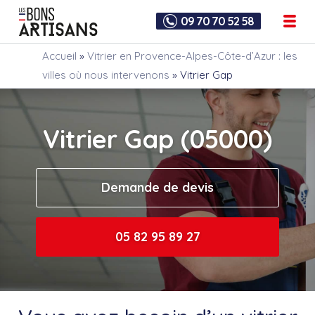
09 70 70 52 58
Accueil
»
Vitrier en Provence-Alpes-Côte-d’Azur : les
villes où nous intervenons
»
Vitrier Gap
Vitrier Gap (05000)
Demande de devis
05 82 95 89 27