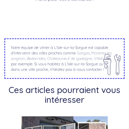
Notre équipe de vitrier à L’Isle-sur-la-Sorgue est capable
d’intervenir des villes proches comme
Gargas
,
Morieres les
avignon
,
Bedarrides
,
Chateauneuf de gadagne
,
Villelaure
,
par exemple. Si vous habitez à L’Isle-sur-la-Sorgue ou
dans une ville proche, n’hésitez pas à nous contacter !
Ces articles pourraient vous
intéresser