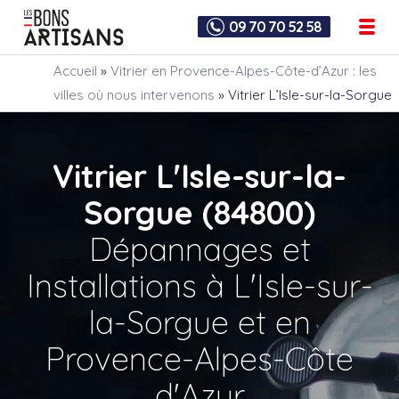
09 70 70 52 58
Accueil
»
Vitrier en Provence-Alpes-Côte-d’Azur : les
villes où nous intervenons
»
Vitrier L’Isle-sur-la-Sorgue
Vitrier L'Isle-sur-la-
Sorgue (84800)
Dépannages et
Installations à L'Isle-sur-
la-Sorgue et en
Provence-Alpes-Côte
d'Azur