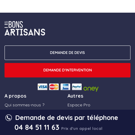
DEMANDE DE DEVIS
DEMANDE D'INTERVENTION
A propos
Autres
Qui sommes-nous ?
Espace Pro
Comment ça marche ?
Recrutement
Demande de devis par téléphone
Des questions ?
Un plombier dans votre ville
04 84 51 11 63
Prix d'un appel local
Blog
Un chauffagiste dans votre ville