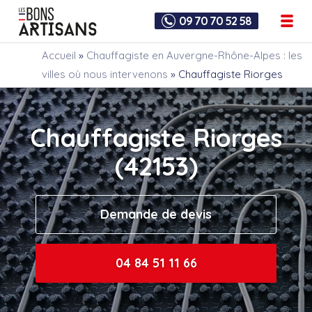
09 70 70 52 58
Accueil
»
Chauffagiste en Auvergne-Rhône-Alpes : les
villes où nous intervenons
»
Chauffagiste Riorges
Chauffagiste Riorges
(42153)
Demande de devis
04 84 51 11 66