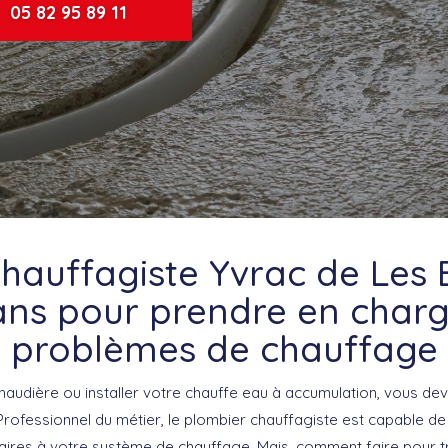
05 82 95 89 11
hauffagiste Yvrac de Les
ans pour prendre en char
problèmes de chauffage
haudière ou installer votre chauffe eau à accumulation, vous dev
 Professionnel du métier, le plombier chauffagiste est capable de 
aires à votre système de chauffage. Mais, comment faire pour 