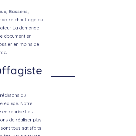
aux
,
Bassens
,
c votre chauffage ou
rateur. La demande
 ce document en
ossier en moins de
rac.
uffagiste
réalisons au
re équipe. Notre
e entreprise Les
ons de réaliser plus
 sont tous satisfaits