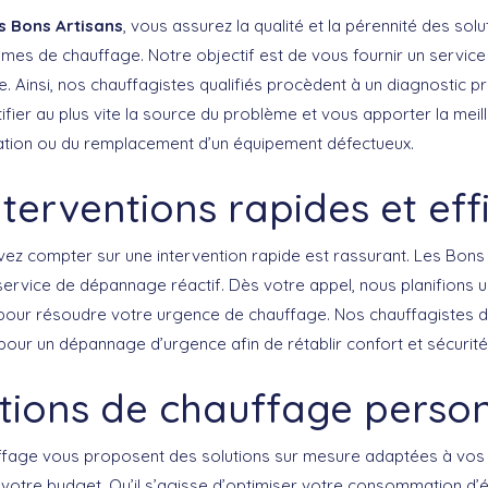
s Bons Artisans
, vous assurez la qualité et la pérennité des so
mes de chauffage. Notre objectif est de vous fournir un service 
ce. Ainsi, nos chauffagistes qualifiés procèdent à un diagnostic p
tifier au plus vite la source du problème et vous apporter la meille
ation ou du remplacement d’un équipement défectueux.
nterventions rapides et eff
ez compter sur une intervention rapide est rassurant.
Les Bons 
ervice de dépannage réactif. Dès votre appel, nous planifions u
s pour résoudre votre urgence de chauffage. Nos chauffagistes d
pour un dépannage d’urgence afin de rétablir confort et sécurité
tions de chauffage perso
ffage vous proposent des solutions sur mesure adaptées à vos 
votre budget. Qu’il s’agisse d’optimiser votre consommation d’é