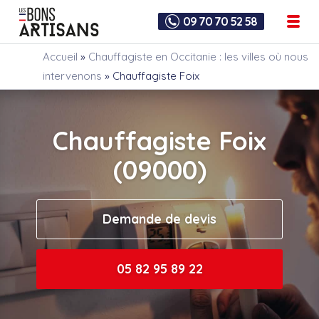
09 70 70 52 58
Accueil
»
Chauffagiste en Occitanie : les villes où nous
intervenons
»
Chauffagiste Foix
Chauffagiste Foix
(09000)
Demande de devis
05 82 95 89 22