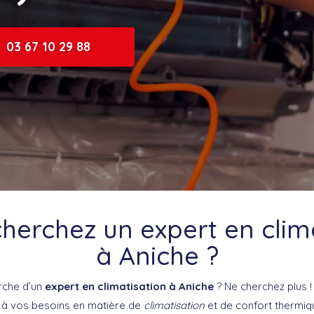
03 67 10 29 88
herchez un expert en clim
à Aniche ?
rche d’un
expert en climatisation à Aniche
? Ne cherchez plus !
 à vos besoins en matière de
climatisation
et de confort thermiq