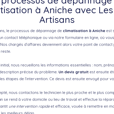
 processus de dépannage
tisation à Aniche avec Le
Artisans
ans, le processus de dépannage de
climatisation à Aniche
est s
 contact téléphonique ou via notre formulaire en ligne, où vous 
Nos chargés d’affaires deviennent alors votre point de contact p
 reste.
nitial, nous recueillons les informations essentielles : nom, pr
description précise du problème.
Un devis gratuit
est ensuite ét
 les étapes de l’intervention. Ce devis est ensuite envoyé pour v
epté, nous contactons le technicien le plus proche et le plus co
san se rend à votre domicile ou lieu de travail et effectue la répa
antit
une intervention rapide
et efficace, vouée à remettre en m
les meilleurs délais.