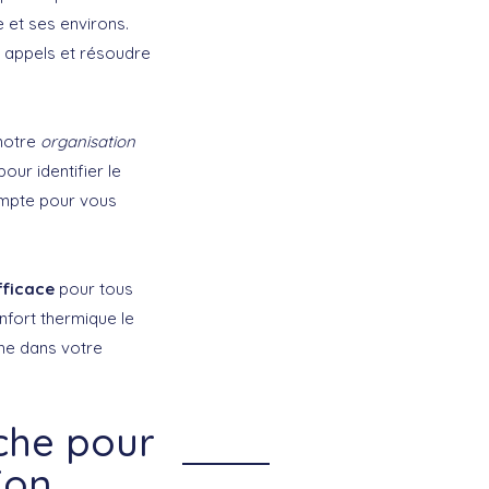
 et ses environs.
s appels et résoudre
 notre
organisation
our identifier le
compte pour vous
fficace
pour tous
nfort thermique le
che dans votre
che pour
ion