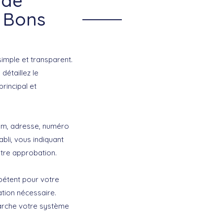
 de
s Bons
imple et transparent.
détaillez le
rincipal et
énom, adresse, numéro
abli, vous indiquant
otre approbation.
mpétent pour votre
ration nécessaire.
arche votre système