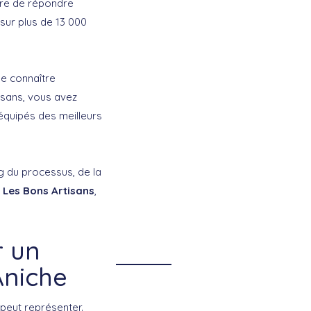
ure de répondre
 sur plus de 13 000
de connaître
isans, vous avez
 équipés des meilleurs
g du processus, de la
r Les Bons Artisans
,
r un
Aniche
peut représenter.