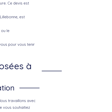
ure. Ce devis est
Lillebonne, est
 ou le
vous pour vous tenir
posées à
ation
Nous travaillons avec
ue vous souhaitiez