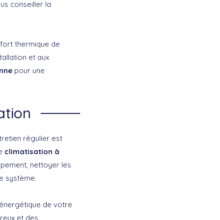
us conseiller la
nfort thermique de
allation et aux
onne
pour une
ation
retien régulier est
de
climatisation à
ipement, nettoyer les
re système.
 énergétique de votre
reux et des