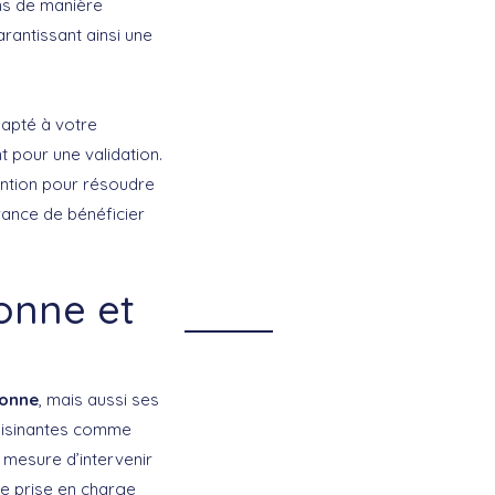
ns de manière
arantissant ainsi une
dapté à votre
 pour une validation.
ention pour résoudre
rance de bénéficier
bonne et
ebonne
, mais aussi ses
voisinantes comme
esure d’intervenir
e prise en charge