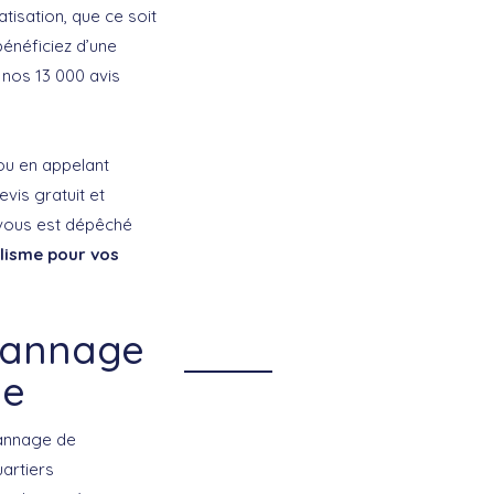
tisation, que ce soit
bénéficiez d’une
 nos 13 000 avis
ou en appelant
vis gratuit et
 vous est dépêché
lisme pour vos
épannage
ne
annage de
uartiers