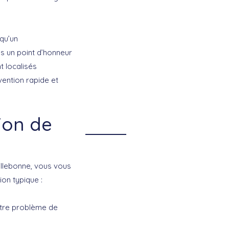
qu’un
s un point d’honneur
t localisés
ention rapide et
ion de
illebonne, vous vous
on typique :
otre problème de