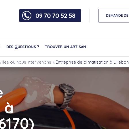
09 70 70 52 58
DEMANDE DE 
?
DES QUESTIONS ?
TROUVER UN ARTISAN
villes où nous intervenons
»
Entreprise de climatisation à Lillebo
e
 à
6170)