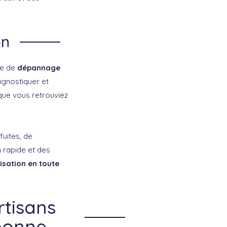
on
ce de
dépannage
agnostiquer et
que vous retrouviez
uites, de
 rapide et des
isation en toute
rtisans
ebonne