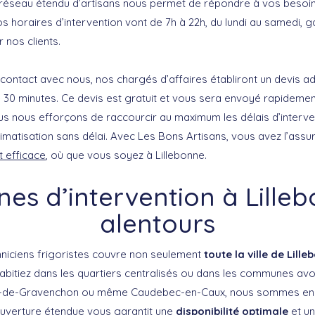
 réseau étendu d’artisans nous permet de répondre à vos besoi
os horaires d’intervention vont de 7h à 22h, du lundi au samedi, g
r nos clients.
contact avec nous, nos chargés d’affaires établiront un devis a
 30 minutes. Ce devis est gratuit et vous sera envoyé rapidement
us nous efforçons de raccourcir au maximum les délais d’interv
imatisation sans délai. Avec Les Bons Artisans, vous avez l’assu
t efficace
, où que vous soyez à Lillebonne.
es d’intervention à Lille
alentours
niciens frigoristes couvre non seulement
toute la ville de Lill
abitiez dans les quartiers centralisés ou dans les communes a
-de-Gravenchon ou même Caudebec-en-Caux, nous sommes en m
ouverture étendue vous garantit une
disponibilité optimale
et un