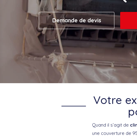
Demande de devis
Votre ex
p
Quand il s’agit de
cli
une couverture de 95