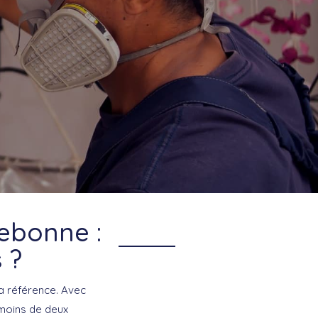
lebonne :
 ?
a référence. Avec
 moins de deux