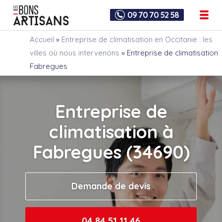
09 70 70 52 58
Accueil
»
Entreprise de climatisation en Occitanie : les
villes où nous intervenons
»
Entreprise de climatisation
Fabregues
Entreprise de
climatisation à
Fabregues (34690)
Demande de devis
04 84 51 11 46