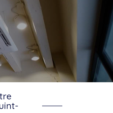
tre
uint-