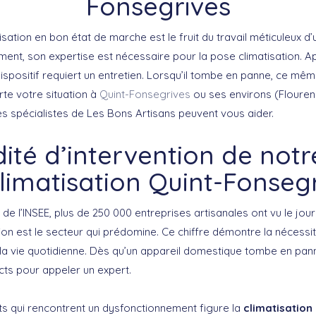
Fonsegrives
isation en bon état de marche est le fruit du travail méticuleux d’
ement, son expertise est nécessaire pour la pose climatisation. 
ispositif requiert un entretien. Lorsqu’il tombe en panne, ce mê
rte votre situation à
Quint-Fonsegrives
ou ses environs (Flouren
les spécialistes de Les Bons Artisans peuvent vous aider.
dité d’intervention de notr
limatisation Quint-Fonseg
s de l’INSEE, plus de 250 000 entreprises artisanales ont vu le jou
ion est le secteur qui prédomine. Ce chiffre démontre la nécessi
la vie quotidienne. Dès qu’un appareil domestique tombe en panne
cts pour appeler un expert.
s qui rencontrent un dysfonctionnement figure la
climatisation