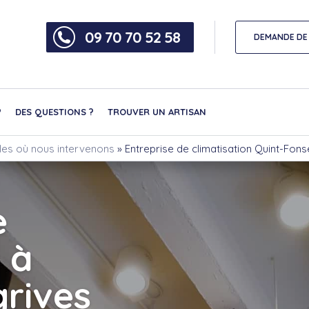
09 70 70 52 58
DEMANDE DE 
?
DES QUESTIONS ?
TROUVER UN ARTISAN
illes où nous intervenons
»
Entreprise de climatisation Quint-Fon
e
 à
rives