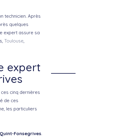
un technicien. Après
Après quelques
me expert assure sa
s,
Toulouse
,
e expert
rives
r ces cinq dernières
té de ces
, les particuliers
 Quint-Fonsegrives
.