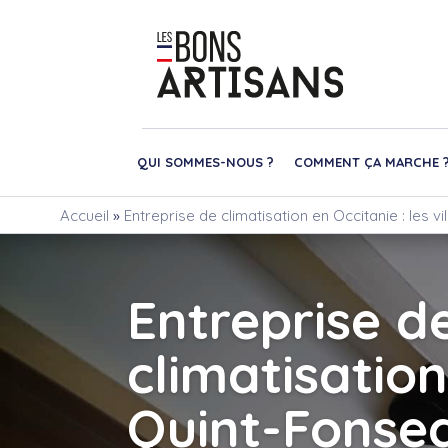
QUI SOMMES-NOUS ?
COMMENT ÇA MARCHE 
Accueil
»
Entreprise de climatisation en Occitanie : les v
Entreprise d
climatisation
Quint-Fonseg