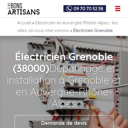
09 70 70 52 58
Accueil
»
Electricien en Auvergne Rhône-Alpes : les
villes où nous intervenons
»
Électricien Grenoble
Électricien Grenoble
(38000)
Dépannage et
installation à Grenoble et
en Auvergne-Rhône-
Alpes
Demande de devis