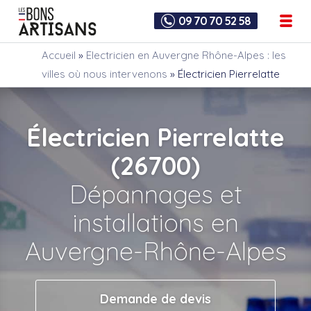
09 70 70 52 58
Accueil
»
Electricien en Auvergne Rhône-Alpes : les
villes où nous intervenons
»
Électricien Pierrelatte
Électricien Pierrelatte
(26700)
Dépannages et
installations en
Auvergne-Rhône-Alpes
Demande de devis