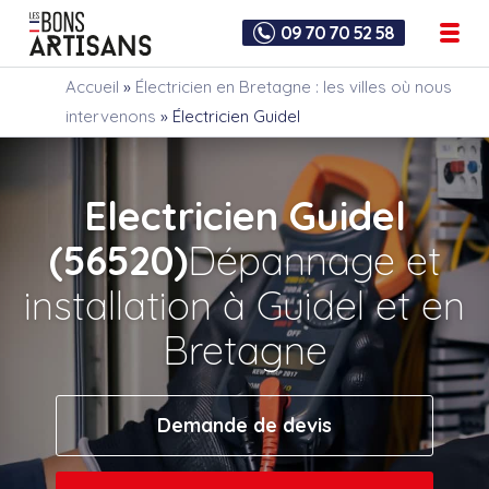
09 70 70 52 58
Accueil
»
Électricien en Bretagne : les villes où nous
intervenons
»
Électricien Guidel
Electricien Guidel
(56520)
Dépannage et
installation à Guidel et en
Bretagne
Demande de devis