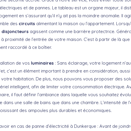
ectriques et de pannes. Le tableau est un organe majeur, il dist
logement en s’assurant qu’il n’y ait pas la moindre anomalie. Il 
emble des
circuits
alimentant la maison ou l’appartement. Lorsqu
s
disjoncteurs
agissent comme une barrière protectrice. Généra
lé à proximité de l’entrée de votre maison. C’est à partir de là qu
ent raccordé à ce boîtier.
allation de vos
luminaires
: Sans éclairage, votre logement n’a
fet, c’est un élément important à prendre en considération, aussi b
de votre habitation. De plus, nous pouvons vous proposer des s
riel intelligent, afin de limiter votre consommation électrique. 
minaire, il faut définir l’ambiance dans laquelle vous souhaitez évol
e dans une salle de bains que dans une chambre. L’intensité de l’é
oisissant des ampoules plus durables et économiques.
voir en cas de panne d’électricité à Dunkerque : Avant de joindr