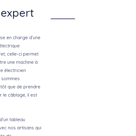
 expert
rise en charge d’une
électrique
et, celle-ci permet
être une machine à
e électricien
ous sommes
utôt que de prendre
le câblage, il est
n d’un tableau
vec nos artisans qui
rte de