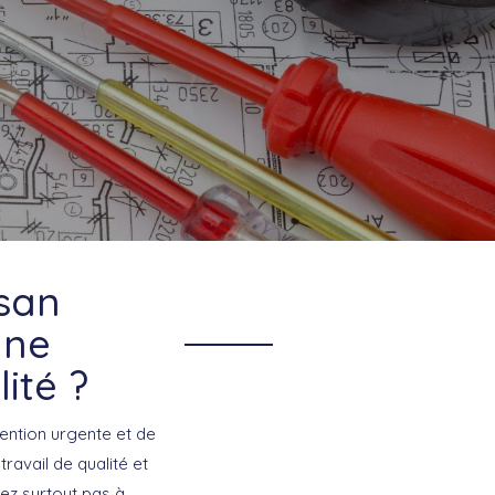
isan
une
ité ?
ention urgente et de
ravail de qualité et
tez surtout pas à