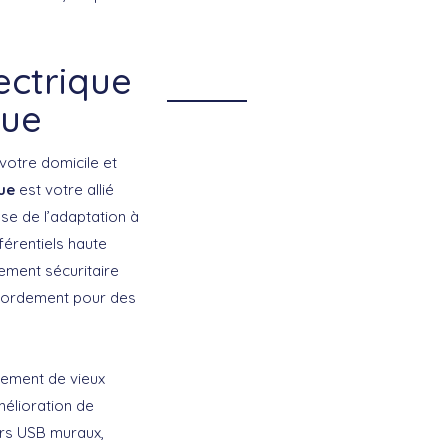
ectrique
que
 votre domicile et
ue
est votre allié
sse de l’adaptation à
férentiels haute
lement sécuritaire
ccordement pour des
cement de vieux
élioration de
eurs USB muraux,