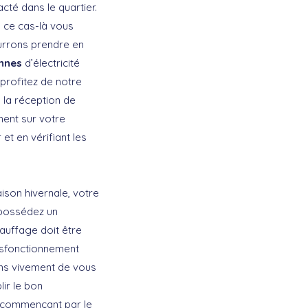
acté dans le quartier.
s ce cas-là vous
urrons prendre en
nnes
d’électricité
 profitez de notre
 la réception de
ment sur votre
et en vérifiant les
aison hivernale, votre
possédez un
chauffage doit être
dysfonctionnement
ons vivement de vous
ir le bon
n commençant par le