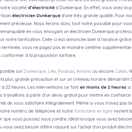
notre société
d’électricité
à Dunkerque. En effet, vous avez la po
rtisan
électricien Dunkerque
d’une très grande qualité. Pour nou
ement précieuse. Nous ferons donc tout notre possible pour vous 
remarquable en vous envoyant un électricien Dunkerque profess
r notre tarification. Celle-ci est annoncée bien à l’avance grâc
on terminée, vous ne payez pas le moindre centime supplémentai
conformer à la proposition tarifaire.
sponible sur
Dunkerque
,
Lille
,
Roubaix
,
Amiens
ou encore
Calais
. 
 la plus grande précaution et sur un créneau horaire démarrant à
t à 22 heures. Les interventions se font
en moins de 2 heures
si 
s travaillons à partir d’un devis gratuit pour mettre en confiance 
nté de vous satisfaire intégralement. Même si vous n’avez pas b
, notre numéro de téléphone et notre
formulaire en ligne
restent 
r que vous puissiez nous joindre. Idéal lorsque vous avez besoin
 vous avez besoin d’être rassuré sur l’achat d’un produit électriq