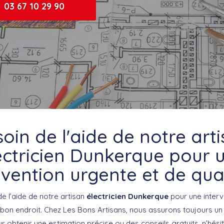
03 67 10 29 90
oin de l'aide de notre art
ectricien Dunkerque pour 
rvention urgente et de qual
e l’aide de notre artisan
électricien Dunkerque
pour une interv
 bon endroit. Chez Les Bons Artisans, nous assurons toujours un t
 obtenir une estimation précise ou des conseils gratuits, n’hési