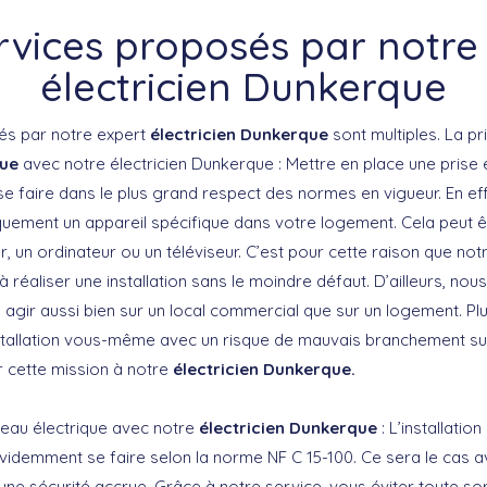
rvices proposés par notre
électricien Dunkerque
és par notre expert
électricien Dunkerque
sont multiples. La p
que
avec notre électricien Dunkerque : Mettre en place une prise 
e faire dans le plus grand respect des normes en vigueur. En eff
quement un appareil spécifique dans votre logement. Cela peut 
r, un ordinateur ou un téléviseur. C’est pour cette raison que notr
à réaliser une installation sans le moindre défaut. D’ailleurs, n
 agir aussi bien sur un local commercial que sur un logement. Pl
installation vous-même avec un risque de mauvais branchement sur 
r cette mission à notre
électricien Dunkerque.
ableau électrique avec notre
électricien Dunkerque
: L’installatio
évidemment se faire selon la norme NF C 15-100. Ce sera le cas a
une sécurité accrue. Grâce à notre service, vous éviter toute so