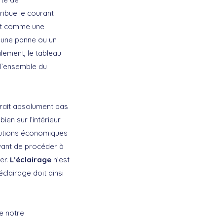
ribue le courant
agit comme une
’une panne ou un
lement, le tableau
e l’ensemble du
urait absolument pas
ien sur l’intérieur
olutions économiques
Avant de procéder à
uer.
L’éclairage
n’est
clairage doit ainsi
e notre