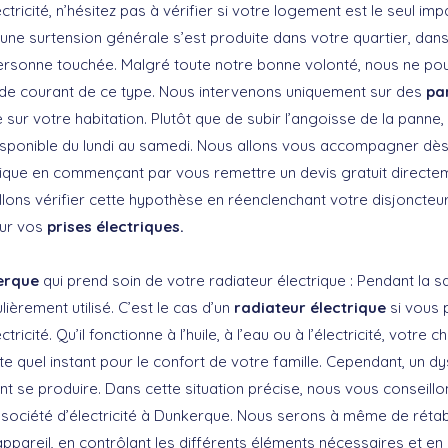
ctricité, n’hésitez pas à vérifier si votre logement est le seul imp
qu’une surtension générale s’est produite dans votre quartier, dan
personne touchée. Malgré toute notre bonne volonté, nous ne po
de courant de ce type. Nous intervenons uniquement sur des
pa
 sur votre habitation. Plutôt que de subir l’angoisse de la panne,
disponible du lundi au samedi. Nous allons vous accompagner dès
ique en commençant par vous remettre un devis gratuit directe
lons vérifier cette hypothèse en réenclenchant votre disjoncteur 
sur vos
prises électriques.
erque
qui prend soin de votre radiateur électrique : Pendant la s
lièrement utilisé. C’est le cas d’un
radiateur électrique
si vous 
ricité. Qu’il fonctionne à l’huile, à l’eau ou à l’électricité, votre 
te quel instant pour le confort de votre famille. Cependant, un 
 se produire. Dans cette situation précise, nous vous conseill
société d’électricité à Dunkerque. Nous serons à même de rétabl
appareil, en contrôlant les différents éléments nécessaires et e