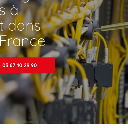
ns à
t dans
-France
03 67 10 29 90