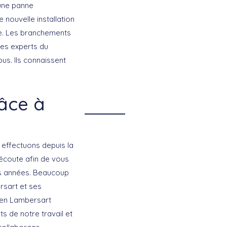
une panne
 nouvelle installation
te. Les branchements
Les experts du
us. Ils connaissent
râce à
 effectuons depuis la
écoute afin de vous
des années. Beaucoup
sart et ses
cien Lambersart
s de notre travail et