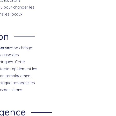
 collaborons
 ou pour changer les
s les locaux
ion
bersart
se charge
a cause des
triques. Cette
détecte rapidement les
er du remplacement
ectrique respecte les
ous dessinons
rgence