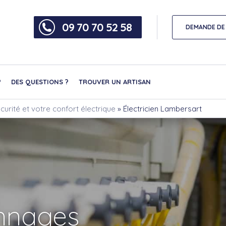
09 70 70 52 58
DEMANDE DE 
?
DES QUESTIONS ?
TROUVER UN ARTISAN
curité et votre confort électrique
»
Électricien Lambersart
nnages