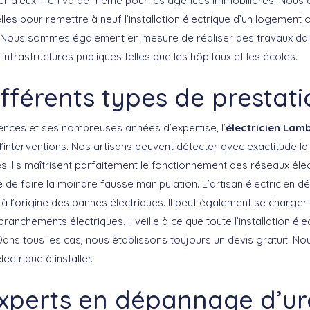
ur d’eux. Il en va de même pour les agences immobilières. Nous
les pour remettre à neuf l’installation électrique d’un logement
. Nous sommes également en mesure de réaliser des travaux dan
 infrastructures publiques telles que les hôpitaux et les écoles.
fférents types de prestat
nces et ses nombreuses années d’expertise, l’
électricien Lam
interventions. Nos artisans peuvent détecter avec exactitude l
. Ils maîtrisent parfaitement le fonctionnement des réseaux élec
ite de faire la moindre fausse manipulation. L’artisan électricien 
à l’origine des pannes électriques. Il peut également se charg
ranchements électriques. Il veille à ce que toute l’installation él
ans tous les cas, nous établissons toujours un devis gratuit. N
ectrique à installer.
xperts en dépannage d’u