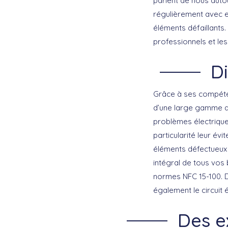
parlent de nous auto
régulièrement avec el
éléments défaillants
professionnels et les
Di
Grâce à ses compéte
d’une large gamme d’
problèmes électriques
particularité leur év
éléments défectueux 
intégral de tous vos b
normes NFC 15-100. D
également le circuit él
Des e