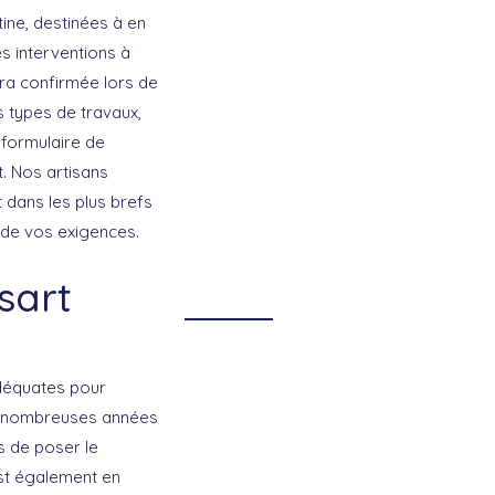
ne, destinées à en
es interventions à
era confirmée lors de
s types de travaux,
 formulaire de
t. Nos artisans
t dans les plus brefs
 de vos exigences.
sart
adéquates pour
de nombreuses années
is de poser le
 est également en