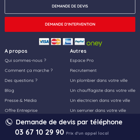
DEMANDE DE DEVIS
DEMANDE D'INTERVENTION
A propos
Autres
Qui sommes-nous ?
Espace Pro
Comment ça marche ?
Recrutement
Des questions ?
Un plombier dans votre ville
Blog
Un chauffagiste dans votre ville
Presse & Média
Un électricien dans votre ville
Offre Entreprise
Un serrurier dans votre ville
Demande de devis par téléphone
Devenir partenaire
Un vitrier dans votre ville
03 67 10 29 90
Avis
Un frigoriste dans votre ville
Prix d'un appel local