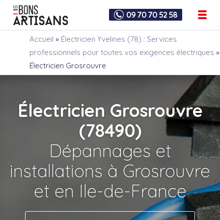
09 70 70 52 58
Accueil
»
Électricien Yvelines (78) : Services
professionnels pour toutes vos exigences électriques
»
Électricien Grosrouvre
Électricien Grosrouvre
(78490)
Dépannages et
installations à Grosrouvre
et en Ile-de-France