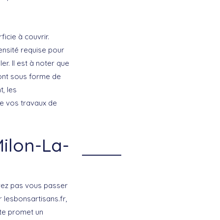
icie à couvrir.
ensité requise pour
er. Il est à noter que
sont sous forme de
, les
de vos travaux de
Milon-La-
vez pas vous passer
r lesbonsartisans.fr,
ite promet un