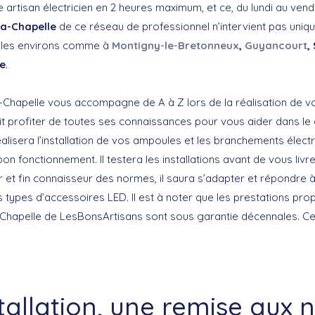
rtisan électricien en 2 heures maximum, et ce, du lundi au vendre
La-Chapelle
de ce réseau de professionnel n’intervient pas uniq
ns les environs comme à
Montigny-le-Bretonneux
,
Guyancourt
,
re
.
La-Chapelle vous accompagne de A à Z lors de la réalisation de v
ait profiter de toutes ses connaissances pour vous aider dans le
éalisera l’installation de vos ampoules et les branchements élec
bon fonctionnement. Il testera les installations avant de vous livre
 et fin connaisseur des normes, il saura s’adapter et répondre à
 types d’accessoires LED. Il est à noter que les prestations pr
La-Chapelle de LesBonsArtisans sont sous garantie décennales. C
tallation, une remise aux