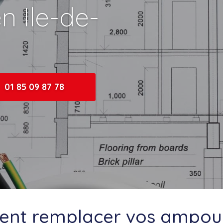
en Ile-de-
01 85 09 87 78
nt remplacer vos ampoul