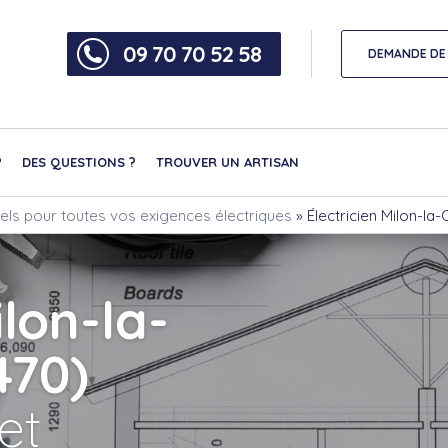
09 70 70 52 58
DEMANDE DE 
?
DES QUESTIONS ?
TROUVER UN ARTISAN
nnels pour toutes vos exigences électriques
»
Électricien Milon-la-
ilon-la-
470)
et