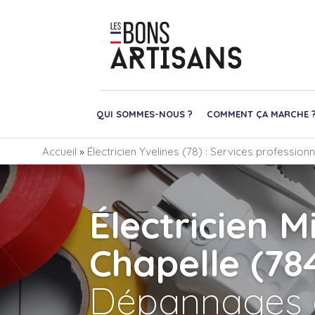
QUI SOMMES-NOUS ?
COMMENT ÇA MARCHE 
Accueil
»
Électricien Yvelines (78) : Services professio
Électricien M
Chapelle (78
Dépannages 