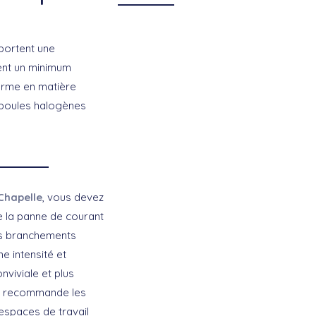
portent une
ment un minimum
norme en matière
ampoules halogènes
Chapelle
, vous devez
e la panne de courant
les branchements
e intensité et
nviviale et plus
recommande les
espaces de travail