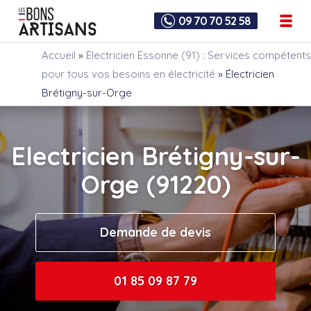
09 70 70 52 58
Accueil
»
Electricien Essonne (91) : Services compétents
pour tous vos besoins en électricité
»
Électricien
Brétigny-sur-Orge
Electricien Brétigny-sur-
Orge (91220)
Demande de devis
01 85 09 87 79