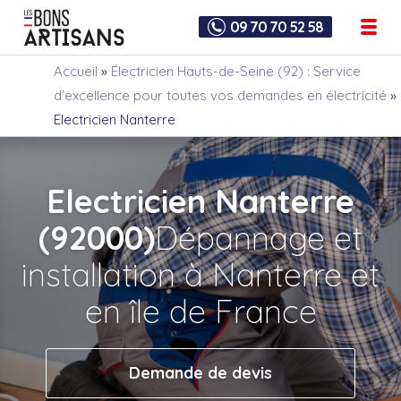
09 70 70 52 58
Accueil
»
Électricien Hauts-de-Seine (92) : Service
d’excellence pour toutes vos demandes en électricité
»
Electricien Nanterre
Electricien Nanterre
(92000)
Dépannage et
installation à Nanterre et
en île de France
Demande de devis