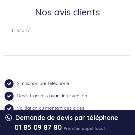
Nos avis clients
Trustpilot
Simulation par téléphone
Devis transmis avant intervention
Validation du montant des aides
Demande de devis par téléphone
Visite technique et installation
01 85 09 87 80
Prix d'un appel local